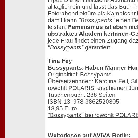
alltäglich ein und lässt das Buch
Feierabendlektüre als Kampfschrift
damit kann
"Bossypants"
einen Be
leisten:
Feminismus ist eben nich
abstraktes AkademikerInnen-G
jede Frau findet einen Zugang da
"Bossypants"
garantiert.
Tina Fey
Bossypants. Haben Männer Hu
Originaltitel: Bossypants
Übersetzerinnen: Karolina Fell, Si
rowohlt POLARIS, erschienen Jun
Taschenbuch, 288 Seiten
ISBN-13: 978-3862520305
13,95 Euro
"Bossypants" bei rowohlt POLAR
Weiterlesen auf AVIVA-Berlin: