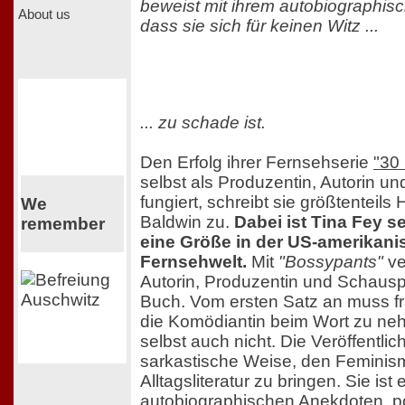
beweist mit ihrem autobiographis
About us
dass sie sich für keinen Witz ...
... zu schade ist.
Den Erfolg ihrer Fernsehserie
"30
selbst als Produzentin, Autorin un
fungiert, schreibt sie größtenteils
We
Baldwin zu.
Dabei ist Tina Fey s
remember
eine Größe in der US-amerikani
Fernsehwelt.
Mit
"Bossypants"
ve
Autorin, Produzentin und Schauspie
Buch. Vom ersten Satz an muss f
die Komödiantin beim Wort zu neh
selbst auch nicht. Die Veröffentli
sarkastische Weise, den Feminism
Alltagsliteratur zu bringen. Sie i
autobiographischen Anekdoten, po