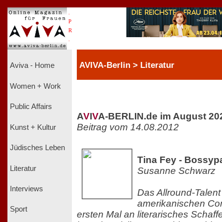
.
P
R
.
AVIVA-Berlin > Literatur
Aviva - Home
Women + Work
Public Affairs
A
V
I
V
A-BERLIN.de im August 20
Beitrag vom 14.08.2012
Kunst + Kultur
Jüdisches Leben
Tina Fey - Bossyp
Literatur
Susanne Schwarz
Interviews
Das Allround-Talent
amerikanischen Co
Sport
ersten Mal an literarisches Schaf