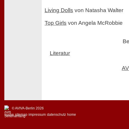
Living Dolls
von Natasha Walter
Top Girls
von Angela McRobbie
Be
Literatur
AV
© AVIVA-Berlin 2026
suche
sitemap
impressum
datenschutz
home