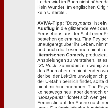
Leider wird im Buch nicht näher 
Kein Wunder: Im englischen Origin
kein Untertitel.
AVIVA-Tipp:
"Bossypants"
ist
ein
Ausflug
in die glitzernde Welt d
Fernsehens aus der Sicht einer Fra
bestehen gelernt hat. Tina Fey sch
unaufgeregt über ihr Leben, nimmt
und auch die LeserInnen nicht zu e
literarischen Comedy
produziert.
Anspielungen zu verstehen, ist es 
"30 Rock"
zumindest ein wenig zu
das Buch aber ein nicht enden wol
der bei der Lektüre unweigerlich p
der U-Bahn peinlich findet, sollte 
nicht mit hineinnehmen. Tina Fey
keineswegs neu, aber dennoch erf
"Bossypants"
richtet sich weniger
Feministin auf der Suche nach n
Input. Die feministische Ausrichtun