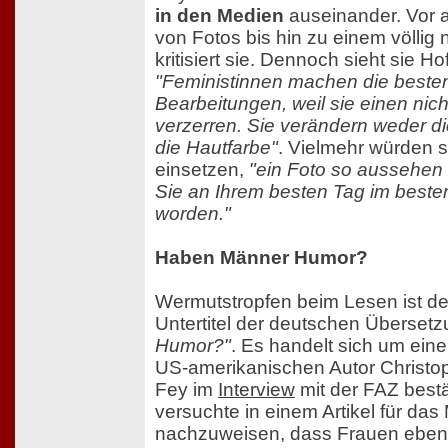
in den Medien
auseinander. Vor a
von Fotos bis hin zu einem völli
kritisiert sie. Dennoch sieht sie Ho
"Feministinnen machen die beste
Bearbeitungen, weil sie einen ni
verzerren. Sie verändern weder d
die Hautfarbe"
. Vielmehr würden 
einsetzen,
"ein Foto so aussehen 
Sie an Ihrem besten Tag im best
worden."
Haben Männer Humor?
Wermutstropfen beim Lesen ist der
Untertitel der deutschen Überset
Humor?"
. Es handelt sich um ein
US-amerikanischen Autor Christop
Fey im
Interview
mit der FAZ bestä
versuchte in einem Artikel für das
nachzuweisen, dass Frauen eben n