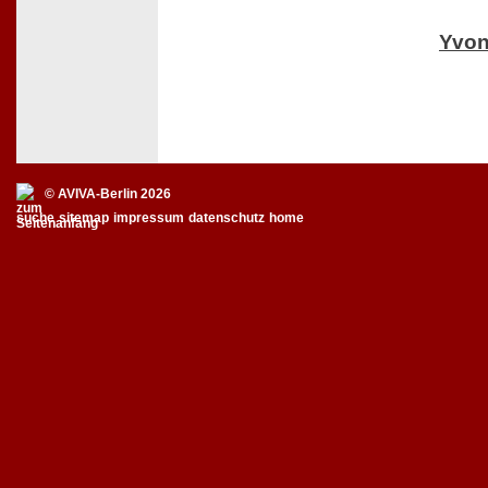
Yvon
© AVIVA-Berlin 2026
suche
sitemap
impressum
datenschutz
home