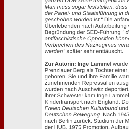
ganzen DDR keine maßgebliche Rol
Man muss sogar feststellen, dass
der Partei- und Staatsführung in 
geschoben worden ist."
Die anfän
Überlebenden nach Aufarbeitung 
Begründung der SED-Führung
" 
antifaschistische Opposition könne
Verbrechen des Naziregimes vera
werden"
später sehr enttäuscht.
Zur Autorin: Inge Lammel
wurde 
Prenzlauer Berg als Tochter einer
geboren. Sie und ihre Familie war
zunehmenden Repressalien ausges
wurden nach Auschwitz deportier
ihrer Schwester kam Inge Lammel
Kindertransport nach England. Dort
Freien Deutschen Kulturbund
und 
Deutschen Bewegung
. Nach 194
nach Berlin zurück. Studium der 
der HUB. 1975 Promotion. Aufbau