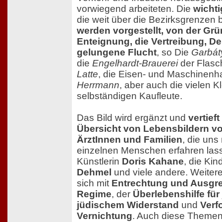
vorwiegend arbeiteten. Die
wicht
die weit über die Bezirksgrenzen
werden vorgestellt, von der Gr
Enteignung, die Vertreibung, De
gelungene Flucht
, so Die
Garbát
die
Engelhardt-Brauerei
der Flas
Latte
, die Eisen- und Maschinen
Herrmann
, aber auch die vielen K
selbständigen Kaufleute.
Das Bild wird ergänzt und
vertief
Übersicht von Lebensbildern vo
ÄrztInnen und Familien
, die uns
einzelnen Menschen erfahren lass
Künstlerin
Doris Kahane
, die Kin
Dehmel
und viele andere. Weitere
sich mit
Entrechtung und Ausgr
Regime
, der
Überlebenshilfe für 
jüdischem Widerstand
und
Verf
Vernichtung
. Auch diese Themen