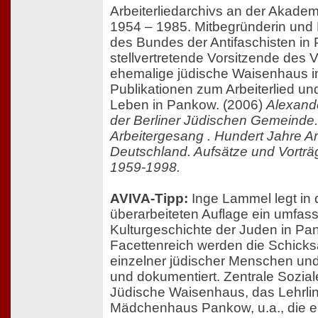
Arbeiterliedarchivs an der Akade
1954 – 1985. Mitbegründerin und
des Bundes der Antifaschisten in
stellvertretende Vorsitzende des V
ehemalige jüdische Waisenhaus in
Publikationen zum Arbeiterlied u
Leben in Pankow. (2006)
Alexand
der Berliner Jüdischen Gemeinde.
Arbeitergesang . Hundert Jahre Ar
Deutschland. Aufsätze und Vorträ
1959-1998.
AVIVA-Tipp:
Inge Lammel legt in 
überarbeiteten Auflage ein umfas
Kulturgeschichte der Juden in Pa
Facettenreich werden die Schicks
einzelner jüdischer Menschen und
und dokumentiert. Zentrale Sozial
Jüdische Waisenhaus, das Lehrli
Mädchenhaus Pankow, u.a., die e