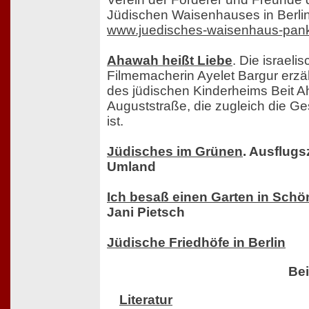
Jüdischen Waisenhauses in Berli
www.juedisches-waisenhaus-pan
Ahawah heißt Liebe
. Die israeli
Filmemacherin Ayelet Bargur erzä
des jüdischen Kinderheims Beit Ah
Auguststraße, die zugleich die Ges
ist.
Jüdisches im Grünen
. Ausflugs
Umland
Ich besaß einen Garten in Schön
Jani Pietsch
Jüdische Friedhöfe in Berlin
Bei
Literatur