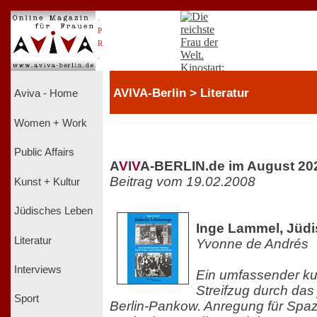
.
P
R
.
AVIVA-Berlin > Literatur
Aviva - Home
Women + Work
Public Affairs
A
V
I
V
A-BERLIN.de im August 20
Beitrag vom 19.02.2008
Kunst + Kultur
Jüdisches Leben
Inge Lammel, Jüd
Literatur
Yvonne de Andrés
Interviews
Ein umfassender kul
Streifzug durch das
Sport
Berlin-Pankow. Anregung für Spa