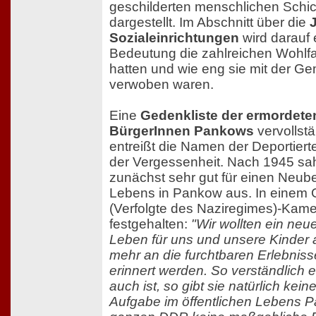
geschilderten menschlichen Schic
dargestellt. Im Abschnitt über die
Sozialeinrichtungen
wird darauf
Bedeutung die zahlreichen Wohlfa
hatten und wie eng sie mit der G
verwoben waren.
Eine
Gedenkliste der ermordete
BürgerInnen Pankows
vervollst
entreißt die Namen der Deportier
der Vergessenheit. Nach 1945 sah
zunächst sehr gut für einen Neub
Lebens in Pankow aus. In einem 
(Verfolgte des Naziregimes)-Kame
festgehalten:
"Wir wollten ein ne
Leben für uns und unsere Kinder 
mehr an die furchtbaren Erlebnis
erinnert werden. So verständlich 
auch ist, so gibt sie natürlich kei
Aufgabe im öffentlichen Lebens P