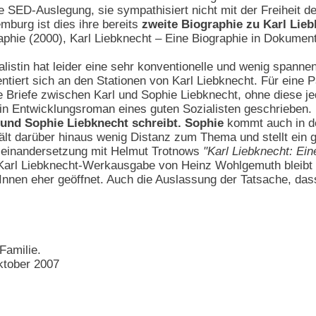
die SED-Auslegung, sie sympathisiert nicht mit der Freiheit
burg ist dies ihre bereits
zweite Biographie zu Karl Lie
phie (2000), Karl Liebknecht – Eine Biographie in Dokument
listin hat leider eine sehr konventionelle und wenig spanne
ntiert sich an den Stationen von Karl Liebknecht. Für eine P
ie Briefe zwischen Karl und Sophie Liebknecht, ohne diese jed
 ein Entwicklungsroman eines guten Sozialisten geschrieben
 und Sophie Liebknecht schreibt. Sophie
kommt auch in de
hält darüber hinaus wenig Distanz zum Thema und stellt ein 
seinandersetzung mit Helmut Trotnows
"Karl Liebknecht: Ein
arl Liebknecht-Werkausgabe von Heinz Wohlgemuth bleibt l
nnen eher geöffnet. Auch die Auslassung der Tatsache, dass 
Familie.
ktober 2007