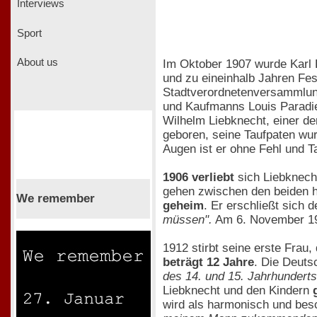
Interviews
Sport
About us
Im Oktober 1907 wurde Karl 
und zu eineinhalb Jahren Fest
Stadtverordnetenversammlung,
und Kaufmanns Louis Paradies 
Wilhelm Liebknecht, einer de
geboren, seine Taufpaten wu
Augen ist er ohne Fehl und T
1906 verliebt
sich Liebknech
gehen zwischen den beiden h
We remember
geheim
. Er erschließt sich 
müssen".
Am 6. November 190
1912 stirbt seine erste Frau
beträgt 12 Jahre
. Die Deuts
des 14. und 15. Jahrhunderts
Liebknecht und den Kindern
wird als harmonisch und besc