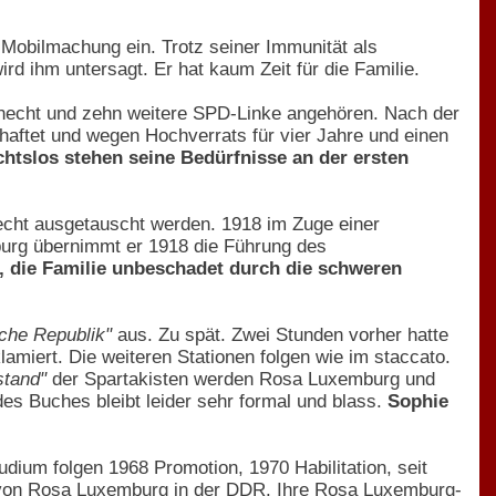
 Mobilmachung ein. Trotz seiner Immunität als
rd ihm untersagt. Er hat kaum Zeit für die Familie.
necht und zehn weitere SPD-Linke angehören. Nach der
aftet und wegen Hochverrats für vier Jahre und einen
chtslos stehen seine Bedürfnisse an der ersten
echt ausgetauscht werden. 1918 im Zuge einer
urg übernimmt er 1918 die Führung des
, die Familie unbeschadet durch die schweren
ische Republik"
aus. Zu spät. Zwei Stunden vorher hatte
amiert. Die weiteren Stationen folgen wie im staccato.
stand"
der Spartakisten werden Rosa Luxemburg und
es Buches bleibt leider sehr formal und blass.
Sophie
ium folgen 1968 Promotion, 1970 Habilitation, seit
ke von Rosa Luxemburg in der DDR. Ihre Rosa Luxemburg-