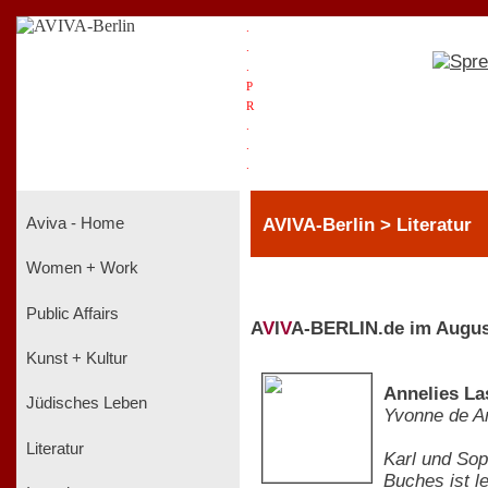
.
.
.
P
R
.
.
.
AVIVA-Berlin > Literatur
Aviva - Home
Women + Work
Public Affairs
A
V
I
V
A-BERLIN.de im Augus
Kunst + Kultur
Annelies La
Jüdisches Leben
Yvonne de A
Literatur
Karl und Sop
Buches ist le