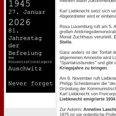
meinem Mann zukommenden A
Karl Liebknecht setzt sich v
Abgeordneter wird er einberuf
Rosa Luxemburg ruft am 5. 
großen Antikriegsdemonstrat
Monat Zuchthaus verurteilt.
Stelle.
Ganz anders ist der Tonfall
allgemeinen Amnestie wird L
"Spartakusbundes"
und gibt 
Kriegsjahre zu bringen.
Am 9. November ruft Liebkne
Philipp Scheidemann die "
de
Gründung der Kommunistisch
Karl Liebknecht von Freicorp
Liebknecht emigrierte 193
Zur Autorin:
Annelies Laschi
1975 ist sie ordentliche Pr