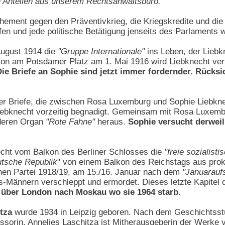
nteilen aus unserem Rechtsanwaltsbüro."
ehement gegen den Präventivkrieg, die Kriegskredite und die
en und jede politische Betätigung jenseits des Parlaments wi
August 1914 die
"Gruppe Internationale"
ins Leben, der Liebk
ion am Potsdamer Platz am 1. Mai 1916 wird Liebknecht verh
Die Briefe an Sophie sind jetzt immer fordernder. Rücksi
 der Briefe, die zwischen Rosa Luxemburg und Sophie Liebkn
iebknecht vorzeitig begnadigt. Gemeinsam mit Rosa Luxemb
deren Organ
"Rote Fahne"
heraus.
Sophie versucht derweil
cht vom Balkon des Berliner Schlosses die
"freie sozialist
utsche Republik
" von einem Balkon des Reichstags aus prokl
en Partei 1918/19, am 15./16. Januar nach dem
"Januarauf
s-Männern verschleppt und ermordet. Dieses letzte Kapitel d
4 über London nach Moskau wo sie 1964 starb
.
tza
wurde 1934 in Leipzig geboren. Nach dem Geschichtsstud
ofessorin. Annelies Laschitza ist Mitherausgeberin der Wer