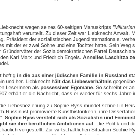
Liebknecht wegen seines 60-seitigen Manuskripts
"Militaris
ungshaft verurteilt. Zu dieser Zeit war Liebknecht Anwalt, M
 Präsident der sozialistischen Jugendinternationale, verhei
mit der er zwei Söhne und eine Tochter hatte. Sein Weg steue
r Gründerväter der Sozialdemokratischen Partei Deutschlands
rden Karl Marx und Friedrich Engels.
Annelies Laschitza ze
adel.
t heftig
in die aus einer jüdischen Familie in Russland 
in und her. Liebknecht
hält das Liebesverhältnis
gegenüber 
den LeserInnen als
possessiver Egomane
. So schreibt er a
7 erhält er die Nachricht, dass er wieder für sechs Jahre 
, die Liebesbeziehung zu Sophie Ryss mündet schnell in Heir
ch-Russin ist promovierte Kunsthistorikerin, ihre Dissertati
"
.
Sophie Ryss versteht sich als Sozialistin und Feminist
gibt sie ihre beruflichen Ambitionen auf
. Die Politik und d
haulich vorgestellt. Zur wirtschaftlichen Situation Sophie R