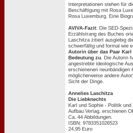
Interpretationen stehen für 
Beschäftigung mit Rosa Luxem
Rosa Luxemburg. Eine Biogra
AVIVA-Fazit
: Die SED-Spezia
Erzählstrang des Buches orie
Laschitza zitiert ausgiebig d
schwerfällig und formal wie
Autorin über das Paar Karl
Bedeutung zu
. Die Autorin 
angestrebte ideologische Au
erschienenen neunbändigen K
möglicherweise andere AutorI
Sicht der Dinge.
Annelies Laschitza
Die Liebknechts
Karl und Sophie - Politik und 
Aufbau Verlag, erschienen O
Ca. 44 Abbildungen.
ISBN: 9783351026523
24,95 Euro