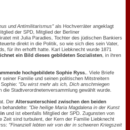
mus und Antimilitarismus"
als Hochverräter angeklagt
itglied der SPD, Mitglied der Berliner
ratet mit Julia Paradies, Tochter des jüdischen Bankiers
rte direkt in die Politik, so wie sich dies sein Vater,
, für ihn erhofft hatte. Karl Liebknecht wurde 1871
ichnet ein Bild dieses gebildeten Sozialisten
, in ihren
stammende hochgebildete Sophie Ryss.
. Viele Briefe
seiner Familie und seinen politischen Mitstreitern
n Sophie:
"Du wirst mehr als ich, Dich anschmiegen
in die Stadtverordnetenversammlung gewählt wurde.
at. Der
Altersunterschied zwischen den beiden
on behandelte:
"Die heilige Maria Magdalena in der Kunst
in
und ist ebenfalls Mitglied der SPD. Zugunsten von
ie Zeit sind turbulent, der Kern der Familie Liebknecht
yss:
"Finanziell lebten wir von der in schweren Kriegszeit