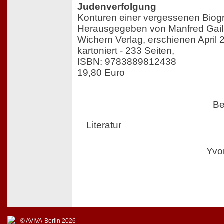
Judenverfolgung
Konturen einer vergessenen Biog
Herausgegeben von Manfred Gai
Wichern Verlag, erschienen April 
kartoniert - 233 Seiten,
ISBN: 9783889812438
19,80 Euro
Be
Literatur
Yvo
© AVIVA-Berlin 2026