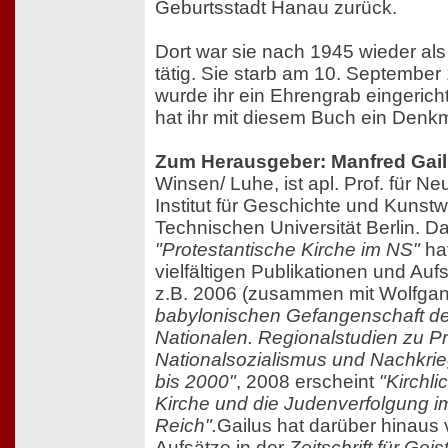
Geburtsstadt Hanau zurück.
Dort war sie nach 1945 wieder als
tätig. Sie starb am 10. September
wurde ihr ein Ehrengrab eingerich
hat ihr mit diesem Buch ein Denkm
Zum Herausgeber: Manfred Gai
Winsen/ Luhe, ist apl. Prof. für 
Institut für Geschichte und Kunst
Technischen Universität Berlin. 
"Protestantische Kirche im NS"
hat
vielfältigen Publikationen und Auf
z.B. 2006 (zusammen mit Wolfgan
babylonischen Gefangenschaft de
Nationalen. Regionalstudien zu P
Nationalsozialismus und Nachkri
bis 2000"
, 2008 erscheint
"Kirchli
Kirche und die Judenverfolgung im
Reich".
Gailus hat darüber hinaus
Aufsätze in der
Zeitschrift für Ge