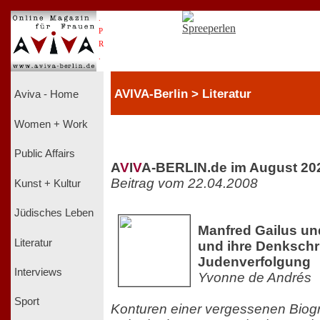
.
P
R
.
AVIVA-Berlin > Literatur
Aviva - Home
Women + Work
Public Affairs
A
V
I
V
A-BERLIN.de im August 20
Beitrag vom 22.04.2008
Kunst + Kultur
Jüdisches Leben
Manfred Gailus un
Literatur
und ihre Denkschri
Judenverfolgung
Interviews
Yvonne de Andrés
Sport
Konturen einer vergessenen Biogra