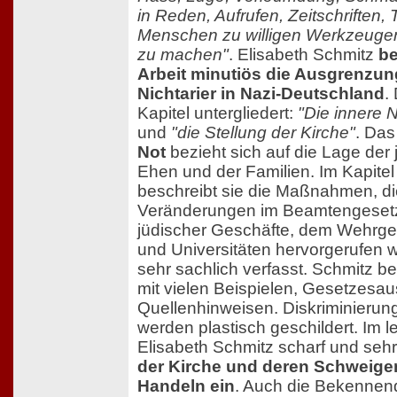
in Reden, Aufrufen, Zeitschriften,
Menschen zu willigen Werkzeugen
zu machen"
. Elisabeth Schmitz
be
Arbeit minutiös die Ausgrenzu
Nichtarier in Nazi-Deutschland
.
Kapitel untergliedert:
"Die innere N
und
"die Stellung der Kirche"
. Das
Not
bezieht sich auf die Lage der 
Ehen und der Familien. Im Kapite
beschreibt sie die Maßnahmen, di
Veränderungen im Beamtengesetz
jüdischer Geschäfte, dem Wehrge
und Universitäten hervorgerufen wu
sehr sachlich verfasst. Schmitz b
mit vielen Beispielen, Gesetzesa
Quellenhinweisen. Diskriminierun
werden plastisch geschildert. Im l
Elisabeth Schmitz scharf und sehr
der Kirche und deren Schweige
Handeln ein
. Auch die Bekennende