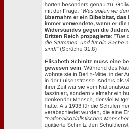
hörten besonders genau zu. Gollw
mit der Frage:
"Was sollen wir den
übernahm er ein Bibelzitat, das
immer verwendete, wenn er die
Widerstandes gegen die Judenv
Dritten Reich propagierte
:
"Tue 
die Stummen, und für die Sache al
sind!"
(Sprüche 31,8)
Elisabeth Schmitz muss eine b
gewesen sein
. Während des Nati
wohnte sie in Berlin-Mitte, in der
in der Luisenstrasse. Anders als 
ihrer Zeit war sie vom Nationalsoz
fasziniert, sondern vielmehr ein h
denkender Mensch, der viel Mitgefü
hatte. Als 1938 für die Schulen n
verabschiedet wurden, die eine 
"nationalsozialistischen Mensche
quittierte Schmitz den Schuldienst