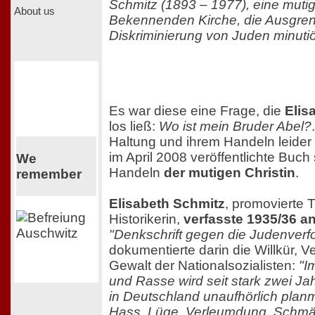
Schmitz (1893 – 1977), eine muti
About us
Bekennenden Kirche, die Ausgre
Diskriminierung von Juden minutiö
Es war diese eine Frage, die
Elis
los ließ:
Wo ist mein Bruder Abel?
Haltung und ihrem Handeln leide
im April 2008 veröffentlichte Buch 
We
Handeln
der mutigen Christin
.
remember
Elisabeth Schmitz
, promovierte 
Historikerin,
verfasste 1935/36 
"Denkschrift gegen die Judenverf
dokumentierte darin die Willkür, V
Gewalt der Nationalsozialisten:
"I
und Rasse wird seit stark zwei J
in Deutschland unaufhörlich planm
Hass, Lüge, Verleumdung, Schmäh