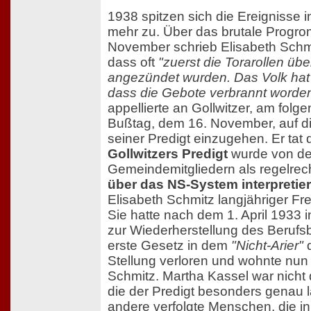
1938 spitzen sich die Ereignisse 
mehr zu. Über das brutale Progro
November schrieb Elisabeth Schmi
dass oft
"zuerst die Torarollen ü
angezündet wurden. Das Volk hat 
dass die Gebote verbrannt worden
appellierte an Gollwitzer, am folge
Bußtag, dem 16. November, auf di
seiner Predigt einzugehen. Er tat
Gollwitzers Predigt
wurde von d
Gemeindemitgliedern als regelre
über das NS-System interpretier
Elisabeth Schmitz langjähriger Fr
Sie hatte nach dem 1. April 1933 
zur Wiederherstellung des Beruf
erste Gesetz in dem
"Nicht-Arier"
d
Stellung verloren und wohnte nun 
Schmitz. Martha Kassel war nicht 
die der Predigt besonders genau l
andere verfolgte Menschen, die in