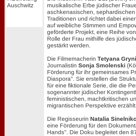
musikalische Erbe jüdischer Fraue
aschkenasischen, sephardischen
Traditionen und richtet dabei ei
auf weibliche Stimmen und Empo
geförderte Projekt, eine Reihe vo
Rolle der Frau mithilfe des jüdis
gestärkt werden.
Die Filmemacherin
Tetyana Gryn
Journalistin
Sonja Smolenski
(Köl
Förderung für ihr gemeinsames Pr
Diaspora". Sie erstellen die Struk
für eine fiktionale Serie, die die P
sogenannter jüdischer Kontingentf
feministischen, machtkritischen un
migrantischen Perspektive erzählt
Die Regisseurin
Natalia Sinelnik
eine Förderung für den Dokumenta
Hands". Die Doku begleitet den 87