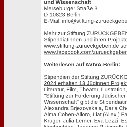
und Wissenschaft
Merseburger Straße 3
D-10823 Berlin
E-Mail:
info@stiftung-zurueckgeb
Mehr zur Stiftung ZURÜCKGEBEN
Stipendiatinnen und ihren Projekte
www.stiftung-zurueckgeben.de
so
www.facebook.com/zurueckgebe
Weiterlesen auf AVIVA-Berlin:
Stipendien der Stiftung ZURÜC
2024 erhalten 13 Jüdinnen Projek
Literatur, Film, Theater, Illustrati
"Stiftung zur Förderung Jüdischer
Wissenschaft" gibt die Stipendiat
Alexandra Brjezovskaia, Daria Ch
Alma Cohen-Alloro, Liat (Allex.) F
Krüger, Julia Lerner, Eva Lezzi, E
Nechushtan, Johanna Rubinroth, 