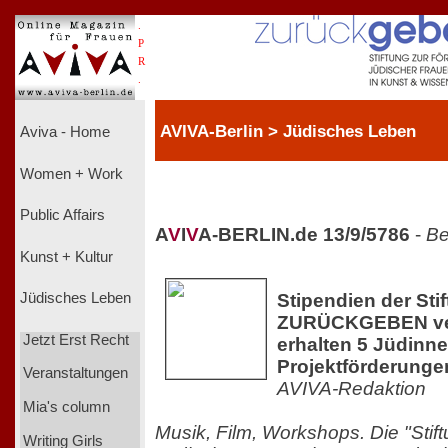
.
P
R
.
AVIVA-Berlin > Jüdisches Leben
Aviva - Home
Women + Work
Public Affairs
A
V
I
V
A-BERLIN.de 13/9/5786
-
Be
Kunst + Kultur
Stipendien der Sti
Jüdisches Leben
ZURÜCKGEBEN ve
Jetzt Erst Recht
erhalten 5 Jüdinn
Projektförderunge
Veranstaltungen
AVIVA-Redaktion
Mia's column
Musik, Film, Workshops. Die "Stif
Writing Girls