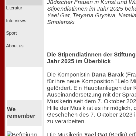
Jüdischer Frauen in Kunst und Wis
Stipendiatinnen im Jahr 2025 bek
Literatur
Yael Gat, Tetyana Gryniva, Natali
Interviews
Smolenski.
Sport
About us
Die Stipendiatinnen der Stif
Jahr 2025 im Überblick
Die Komponistin
Dana Barak
(Fra
für ihre neue Komposition "Lelo M
gefördert. Ein Hauptanliegen der K
Auseinandersetzung mit der Sprach
Musikerin seit dem 7. Oktober 202
Hilfe der Musik ist es ihr möglich
We
Geschehen des 7. Oktober 2023 in
remember
zu verarbeiten.
Die Musikerin
Yael Gat
(Berlin) er