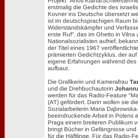
Projekt "Ahoti Ktana/Schwestermei
erstmalig die Gedichte des israel
Kovner ins Deutsche übersetzt w
ist im deutschsprachigen Raum bi
Widerstandskämpfer und Verfasse
erste Ruf", das im Ghetto in Viln
Nationalsozialisten aufrief, bekann
der Titel eines 1967 veröffentlich
prämierten Gedichtzyklus, der au
eigene Erfahrungen während des 
aufbaut.
Die Grafikerin und Kamerafrau
Ta
und die Drehbuchautorin
Johanna
werden für das Radio-Feature "Ma
(AT) gefördert. Darin wollen sie di
Sozialarbeiterin Maria Dᶏbrowska
beeindruckende Arbeit in Polens 
Praga einem breiteren Publikum vo
bringt Bücher in Gefängnisse und 
für die Häftlinge. Für das Radio-F