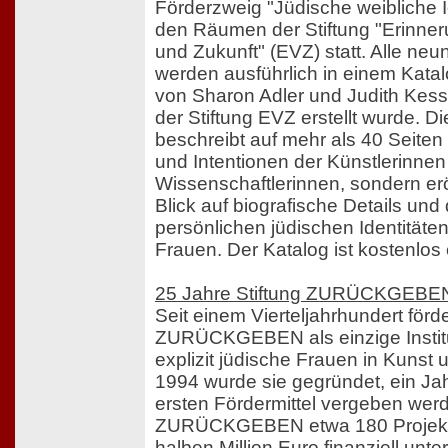
Förderzweig "Jüdische weibliche I
den Räumen der Stiftung "Erinner
und Zukunft" (EVZ) statt. Alle neu
werden ausführlich in einem Katalo
von Sharon Adler und Judith Kessl
der Stiftung EVZ erstellt wurde. D
beschreibt auf mehr als 40 Seiten 
und Intentionen der Künstlerinne
Wissenschaftlerinnen, sondern e
Blick auf biografische Details und
persönlichen jüdischen Identitäten
Frauen. Der Katalog ist kostenlos e
25 Jahre Stiftung ZURÜCKGEBE
Seit einem Vierteljahrhundert förde
ZURÜCKGEBEN als einzige Institu
explizit jüdische Frauen in Kunst
1994 wurde sie gegründet, ein Jah
ersten Fördermittel vergeben wer
ZURÜCKGEBEN etwa 180 Projekte 
halben Million Euro finanziell unte