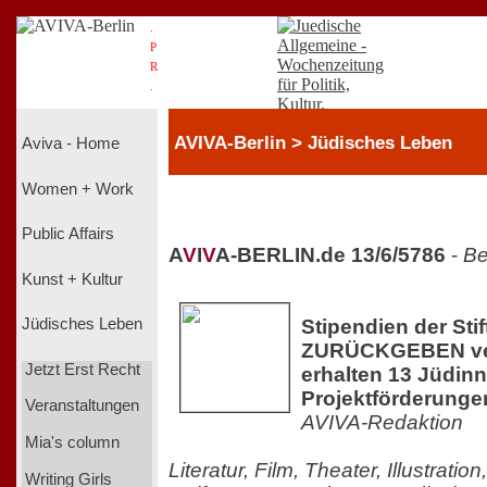
.
P
R
.
AVIVA-Berlin > Jüdisches Leben
Aviva - Home
Women + Work
Public Affairs
A
V
I
V
A-BERLIN.de 13/6/5786
-
Be
Kunst + Kultur
Stipendien der Sti
Jüdisches Leben
ZURÜCKGEBEN ve
Jetzt Erst Recht
erhalten 13 Jüdin
Projektförderunge
Veranstaltungen
AVIVA-Redaktion
Mia's column
Literatur, Film, Theater, Illustrati
Writing Girls