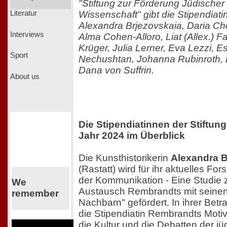
"Stiftung zur Förderung Jüdischer
Wissenschaft" gibt die Stipendiat
Literatur
Alexandra Brjezovskaia, Daria Ch
Interviews
Alma Cohen-Alloro, Liat (Allex.) F
Krüger, Julia Lerner, Eva Lezzi, E
Sport
Nechushtan, Johanna Rubinroth, 
Dana von Suffrin.
About us
Die Stipendiatinnen der Stif
Jahr 2024 im Überblick
Die Kunsthistorikerin
Alexandra B
(Rastatt) wird für ihr aktuelles Fo
der Kommunikation - Eine Studie z
We
Austausch Rembrandts mit seinen
remember
Nachbarn" gefördert. In ihrer Bet
die Stipendiatin Rembrandts Motiv
die Kultur und die Debatten der j