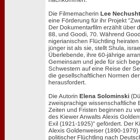
Die Filmemacherin
Lee Nechush
eine Förderung für ihr Projekt "Zw
Der Dokumentarfilm erzählt über 
88, und Goodi, 70. Während Goodi
nigerianischen Flüchtling heirate
jünger ist als sie, stellt Shula, isr
Überlebende, ihre 60-jährige arran
Gemeinsam und jede für sich beg
Schwestern auf eine Reise der Se
die gesellschaftlichen Normen der
herausfordert.
Die Autorin
Elena Solominski
(Dü
zweisprachige wissenschaftliche 
Zeiten und Fristen beginnen zu 
des Kiewer Anwalts Alexis Golde
Exil (1921-1925)" gefördert. Der 
Alexis Goldenweiser (1890-1979)
politischer Flüchtling nach Deutsc