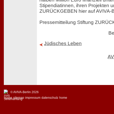
Stipendiatinnen, ihren Projekten u
ZURÜCKGEBEN hier auf AVIVA-Be
Pressemitteilung Stiftung ZURÜ
Be
Jüdisches Leben
AV
© AVIVA-Berlin 2026
suche
sitemap
impressum
datenschutz
home