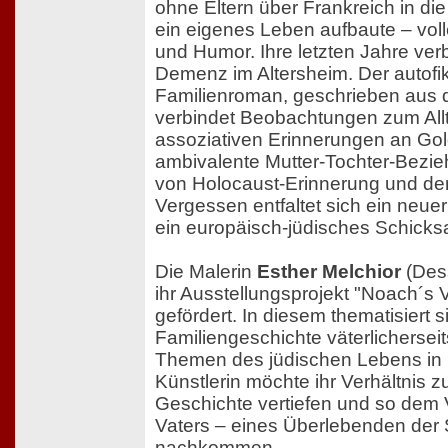
ohne Eltern über Frankreich in di
ein eigenes Leben aufbaute – voll
und Humor. Ihre letzten Jahre verb
Demenz im Altersheim. Der autofik
Familienroman, geschrieben aus de
verbindet Beobachtungen zum All
assoziativen Erinnerungen an Go
ambivalente Mutter-Tochter-Bezie
von Holocaust-Erinnerung und d
Vergessen entfaltet sich ein neuer 
ein europäisch-jüdisches Schicksa
Die Malerin
Esther Melchior
(Dess
ihr Ausstellungsprojekt "Noach´s 
gefördert. In diesem thematisiert s
Familiengeschichte väterlicherseit
Themen des jüdischen Lebens in 
Künstlerin möchte ihr Verhältnis z
Geschichte vertiefen und so dem 
Vaters – eines Überlebenden der
nachkommen.