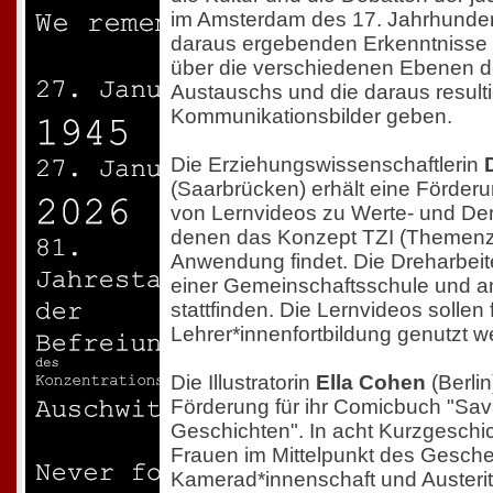
im Amsterdam des 17. Jahrhundert
daraus ergebenden Erkenntnisse
über die verschiedenen Ebenen de
Austauschs und die daraus result
Kommunikationsbilder geben.
Die Erziehungswissenschaftlerin
(Saarbrücken) erhält eine Förderun
von Lernvideos zu Werte- und Dem
denen das Konzept TZI (Themenzen
Anwendung findet. Die Dreharbeit
einer Gemeinschaftsschule und an 
stattfinden. Die Lernvideos sollen 
Lehrer*innenfortbildung genutzt w
Die Illustratorin
Ella Cohen
(Berlin
Förderung für ihr Comicbuch "Sa
Geschichten". In acht Kurzgeschi
Frauen im Mittelpunkt des Gesch
Kamerad*innenschaft und Austeritä