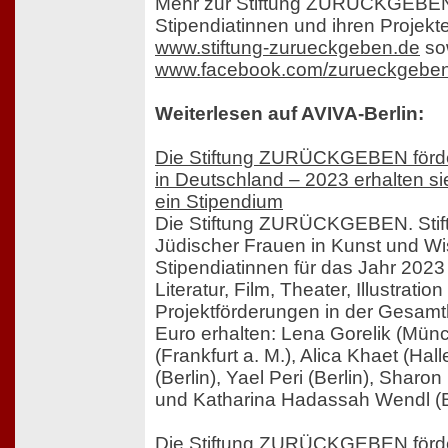
Mehr zur Stiftung ZURÜCKGEBEN
Stipendiatinnen und ihren Projekte
www.stiftung-zurueckgeben.de
so
www.facebook.com/zurueckgebe
Weiterlesen auf AVIVA-Berlin:
Die Stiftung ZURÜCKGEBEN förde
in Deutschland – 2023 erhalten s
ein Stipendium
Die Stiftung ZURÜCKGEBEN. Stif
Jüdischer Frauen in Kunst und Wis
Stipendiatinnen für das Jahr 202
Literatur, Film, Theater, Illustrati
Projektförderungen in der Gesam
Euro erhalten: Lena Gorelik (Münc
(Frankfurt a. M.), Alica Khaet (Hal
(Berlin), Yael Peri (Berlin), Sharo
und Katharina Hadassah Wendl (Be
Die Stiftung ZURÜCKGEBEN förde