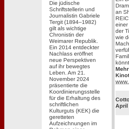
Die jüdische
Drama
Schriftstellerin und
an Sh
Journalistin Gabriele
REIC
Tergit (1894–1982)
einer
gilt als wichtige
der T
Chronistin der
wie d
Weimarer Republik.
Mach
Ein 2014 entdeckter
verfü
Nachlass eröffnet
Famil
neue Perspektiven
könnt
auf ihr bewegtes
Mehr 
Leben. Am 21.
Kinot
November 2024
www.
präsentierte die
Koordinierungsstelle
für die Erhaltung des
Cotto
schriftlichen
April
Kulturguts (KEK) die
geretteten
Aufzeichnungen im