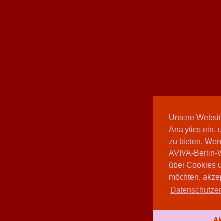
Unsere Websit
Analytics ein,
zu bieten. Wen
AVIVA-Berlin-W
über Cookies 
möchten, akzep
Datenschutzerk
Ak