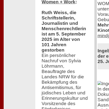
Women + Work
:
WOMEN
unter
Ruth Weiss, die
Vorau
Schriftstellerin,
Gebur
Journalistin und
Mehr 
Menschenrechtlerin
Kinot
ist am 5. September
mindj
2025 im Alter von
101 Jahren
gestorben
Inge
Ein persönlicher
der e
Nachruf von Sylvia
25. J
Löhrmann,
Beauftragte des
Landes NRW für die
Bekämpfung des
Antisemitismus, für
In de
jüdisches Leben und
Dokum
Erinnerungskultur und
Sandr
Vorsitzende des
Ausn
Förderkreises