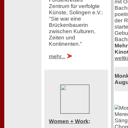
mit O
Zentrum für verfolgte
Bachm
Künste, Solingen e.V.:
poeti
"Sie war eine
der R
Brückenbauerin
start
zwischen Kulturen,
Gebur
Zeiten und
Bach
Kontinenten."
Mehr 
Kinot
mehr...
welt
Monk 
Augu
Mered
Sänge
Women + Work
:
Chore