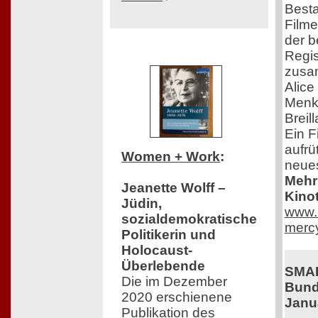
Besta
Filme
der 
Regis
zusa
Alice
Menke
Breil
Ein F
aufrüt
Women + Work
:
neue
Mehr 
Jeanette Wolff –
Kinot
Jüdin,
www.r
sozialdemokratische
mercy
Politikerin und
Holocaust-
Überlebende
SMA
Die im Dezember
Bund
2020 erschienene
Janu
Publikation des