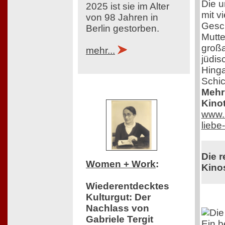
Die u
2025 ist sie im Alter
mit v
von 98 Jahren in
Gesch
Berlin gestorben.
Mutte
großa
mehr...
jüdis
Hinga
Schic
Mehr 
Kinot
www.n
lieb
Die r
Women + Work
:
Kinos
Wiederentdecktes
Kulturgut: Der
Nachlass von
Gabriele Tergit
Ein 