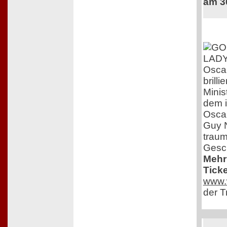
am 3
Osca
brill
Minis
dem in
Osca
Guy N
traum
Gesch
Mehr
Ticke
www.w
der T