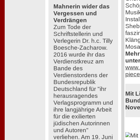
Schöp
Mahnerin wider das
Musik
Vergessen und
Insta
Verdrängen
Sheba
Zum Tode der
faszi
Schriftstellerin und
Kläng
Verlegerin Dr. h.c. Tilly
Mosa
Boesche-Zacharow.
Mehr 
2016 wurde ihr das
unter
Verdienstkreuz am
www.r
Bande des
piece
Verdienstordens der
Bundesrepublik
Deutschland für "ihr
Mit 
herausragendes
Bund
Verlagsprogramm und
Nove
ihre langjährige Arbeit
für die exilierten
jüdischen Autorinnen
und Autoren"
verliehen. Am 19. Juni