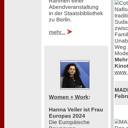
Rahmen einer
Abendveranstaltung
Nafis
in der Staatsbibliothek
tradi
zu Berlin.
Sudan
zwisc
mehr...
Fami
Unabh
Weg z
Mode
Mehr 
Kinot
www.j
MADE
Febr
Women + Work
:
Hanna Veiler ist Frau
Europas 2024
Die Europäische