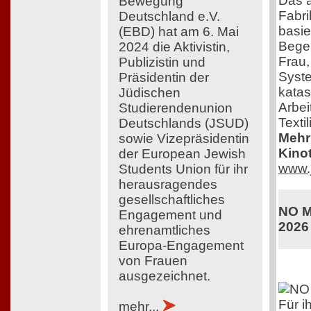
Das 
Bewegung
Fabri
Deutschland e.V.
basie
(EBD) hat am 6. Mai
Begeb
2024 die Aktivistin,
Frau,
Publizistin und
Syste
Präsidentin der
katas
Jüdischen
Arbei
Studierendenunion
Textil
Deutschlands (JSUD)
Mehr 
sowie Vizepräsidentin
Kinot
der European Jewish
www.j
Students Union für ihr
herausragendes
gesellschaftliches
NO M
Engagement und
2026
ehrenamtliches
Europa-Engagement
von Frauen
ausgezeichnet.
Für i
mehr...