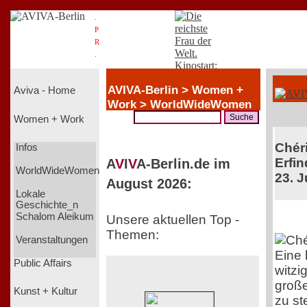
.
P
R
.
AVIVA-Berlin > Women +
Aviva - Home
Work > WorldWideWomen
Women + Work
Chéri
Infos
Erfin
A
V
I
V
A-Berlin.de im
WorldWideWomen
23. J
August 2026:
Lokale
Geschichte_n
Schalom Aleikum
Unsere aktuellen Top -
Themen:
Veranstaltungen
Eine
Public Affairs
witzi
große
Kunst + Kultur
zu st