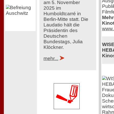
Ausg
am 5. November
Publi
2025 im
Filmf
Humboldtcarré in
Mehr 
Berlin-Mitte statt. Die
Kinot
Laudatio hält die
www.
Präsidentin des
Deutschen
Bundestags, Julia
WIS
Klöckner.
HEB
Kinos
mehr...
Fraue
Doku 
Scher
wirts
Rahm