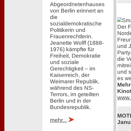
Abgeordnetenhauses
von Berlin erinnert an
die
sozialdemokratische
Der F
Politikerin und
Norde
Frauenrechtlerin.
Freun
Jeanette Wolff (1888-
und J
1976) kämpfte für
Party
Freiheit, Demokratie
die V
und soziale
mitre
Gerechtigkeit – im
und s
Kaiserreich, der
es we
Weimarer Republik,
Mehr 
während des NS-
Kinot
Terrors, im geteilten
www.
Berlin und in der
Bundesrepublik.
MOTH
mehr...
Janu