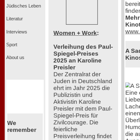
berei
Jüdisches Leben
finde
Mehr 
Literatur
Kinot
www.
Interviews
Women + Work
:
Sport
Verleihung des Paul-
A Sad
Spiegel-Preises
Kinos
About us
2025 an Karoline
Preisler
Der Zentralrat der
Juden in Deutschland
ehrt im Jahr 2025 die
Eine 
Publizistin und
Liebe
Aktivistin Karoline
Lach
Preisler mit dem Paul-
einen
Spiegel-Preis für
Überl
Zivilcourage. Die
We
Humor
feierliche
remember
die a
Preisverleihung findet