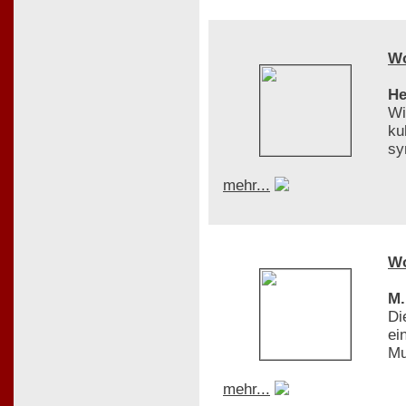
W
He
Wi
ku
sy
mehr...
W
M.
Di
ei
Mu
mehr...