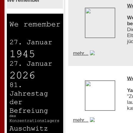
We remember
W
We
be
Di
El
jü
mehr...
W
Ya
"Z
la
ka
mehr...