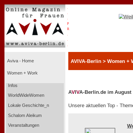
.
.
.
P
R
.
.
.
AVIVA-Berlin > Women + 
Aviva - Home
Women + Work
Infos
A
V
I
V
A-Berlin.de im August
WorldWideWomen
Unsere aktuellen Top - Them
Lokale Geschichte_n
Schalom Aleikum
Veranstaltungen
W