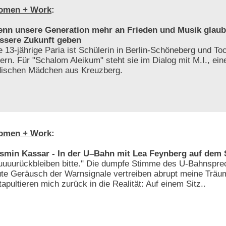
omen + Work
:
nn unsere Generation mehr an Frieden und Musik glaubt
ssere Zukunft geben
e 13-jährige Paria ist Schülerin in Berlin-Schöneberg und To
tern. Für "Schalom Aleikum" steht sie im Dialog mit M.I., ei
dischen Mädchen aus Kreuzberg.
omen + Work
:
smin Kassar - In der U–Bahn mit Lea Feynberg auf dem
uuuurückbleiben bitte." Die dumpfe Stimme des U-Bahnspre
ute Geräusch der Warnsignale vertreiben abrupt meine Träu
tapultieren mich zurück in die Realität: Auf einem Sitz..