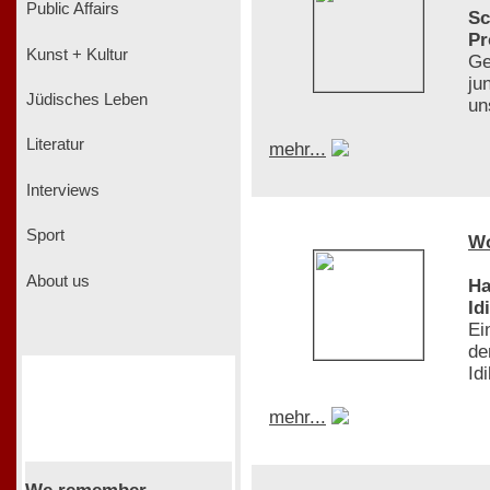
Public Affairs
Sc
Pr
Kunst + Kultur
Ge
ju
Jüdisches Leben
un
Literatur
mehr...
Interviews
Sport
W
About us
Ha
Id
Ei
de
Id
mehr...