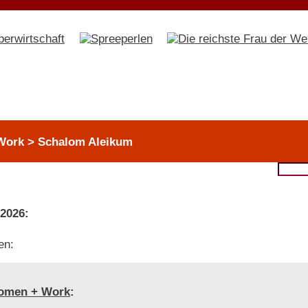
Work > Schalom Aleikum
 2026:
en:
omen + Work
: