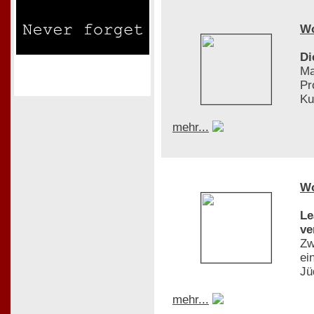
W
Di
Ma
Pr
Ku
mehr...
W
Le
ve
Zw
ei
Jü
mehr...