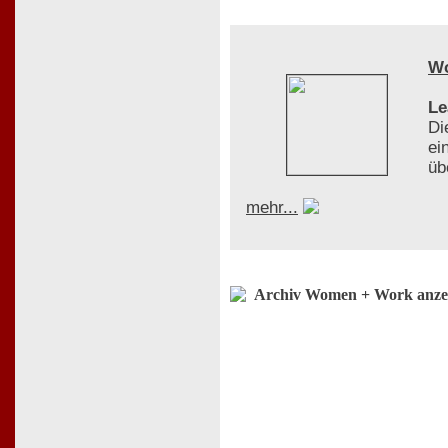
W
Le
Di
ei
üb
mehr...
Archiv Women + Work anze