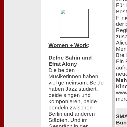
Für 
Best
Film
der 
Regi
zusa
Alic
Women + Work
:
Menk
Brei
Defne Sahin und
Ein 
Efrat Alony
aufrü
Die beiden
neu
Musikerinnen haben
Mehr
viel gemeinsam: Beide
Kino
haben Jazz studiert,
www.
beide singen und
merc
komponieren, beide
pendeln zwischen
Berlin und anderen
SMA
Städten. Und im
Bund
Gespräch in der