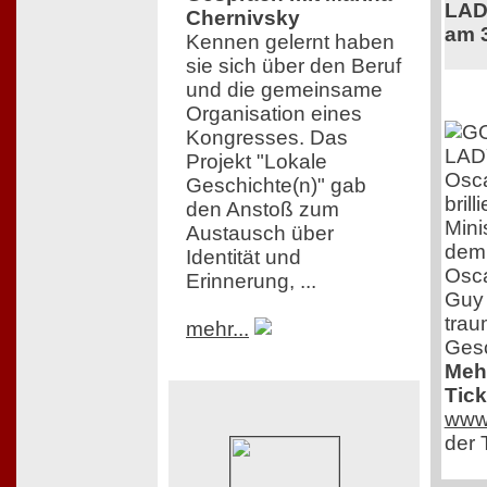
LAD
Chernivsky
am 3
Kennen gelernt haben
sie sich über den Beruf
und die gemeinsame
Organisation eines
Kongresses. Das
Projekt "Lokale
Osca
Geschichte(n)" gab
bril
den Anstoß zum
Mini
Austausch über
dem 
Identität und
Osca
Erinnerung, ...
Guy 
trau
mehr...
Gesc
Meh
Tick
www.
der 