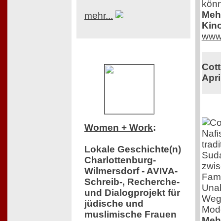
könn
Mehr
mehr...
Kino
www
Cott
Apri
Women + Work
:
Nafi
trad
Lokale Geschichte(n)
Suda
Charlottenburg-
zwis
Wilmersdorf - AVIVA-
Fami
Schreib-, Recherche-
Unab
und Dialogprojekt für
Weg 
jüdische und
Mod
muslimische Frauen
Mehr