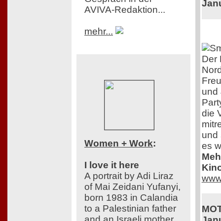
Jan
AVIVA-Redaktion...
mehr...
Der 
Nord
Freu
und 
Part
die 
mitr
und 
Women + Work
:
es w
Mehr
I love it here
Kino
A portrait by Adi Liraz
www
of Mai Zeidani Yufanyi,
born 1983 in Calandia
to a Palestinian father
MOT
and an Israeli mother.
Jan