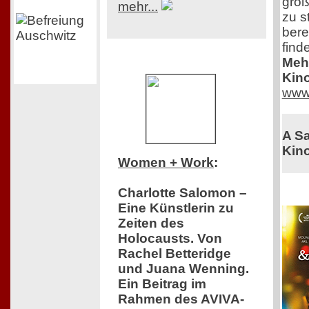
groß
mehr...
zu s
bere
find
Mehr
Kino
www
A Sa
Kino
Women + Work
:
Charlotte Salomon –
Eine Künstlerin zu
Zeiten des
Holocausts. Von
Rachel Betteridge
und Juana Wenning.
Ein Beitrag im
Rahmen des AVIVA-