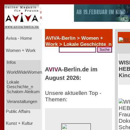
.
P
R
.
AVIVA-Berlin > Women +
Aviva - Home
Work > Lokale Geschichte_n
Women + Work
WIS
Infos
HEB
A
V
I
V
A-Berlin.de im
WorldWideWomen
Kino
August 2026:
Lokale
Geschichte_n
Schalom Aleikum
Unsere aktuellen Top -
Themen:
Veranstaltungen
Public Affairs
Frau
Doku
Kunst + Kultur
Sche