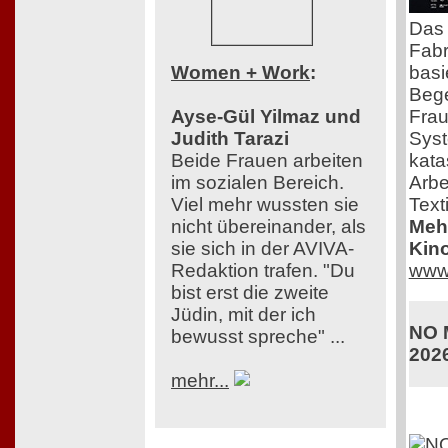
Das
Fabr
basi
Women + Work
:
Bege
Frau
Ayse-Gül Yilmaz und
Syst
Judith Tarazi
kata
Beide Frauen arbeiten
Arbe
im sozialen Bereich.
Texti
Viel mehr wussten sie
Mehr
nicht übereinander, als
Kino
sie sich in der AVIVA-
www.
Redaktion trafen. "Du
bist erst die zweite
Jüdin, mit der ich
NO 
bewusst spreche" ...
202
mehr...