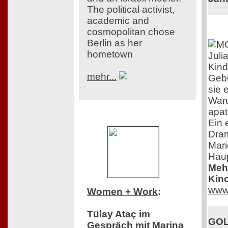
The political activist,
academic and
cosmopolitan chose
Berlin as her
hometown
Juli
Kind
mehr...
Gebu
sie 
Waru
apat
Ein 
Dra
Mari
Haup
Mehr
Kino
www.
Women + Work
:
Tülay Ataç im
GOL
Gespräch mit Marina