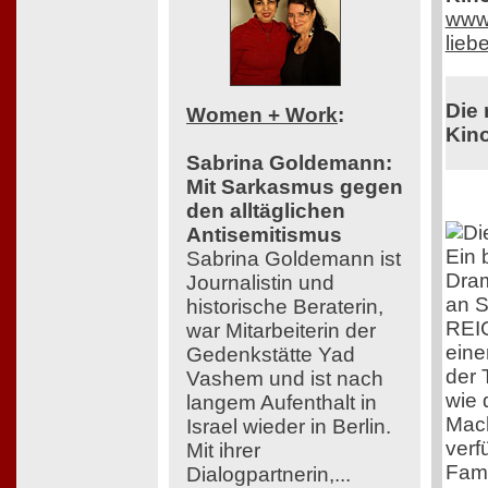
www.
lieb
Die 
Women + Work
:
Kino
Sabrina Goldemann:
Mit Sarkasmus gegen
den alltäglichen
Antisemitismus
Ein 
Sabrina Goldemann ist
Dram
Journalistin und
an S
historische Beraterin,
REI
war Mitarbeiterin der
eine
Gedenkstätte Yad
der 
Vashem und ist nach
wie 
langem Aufenthalt in
Mach
Israel wieder in Berlin.
verf
Mit ihrer
Fami
Dialogpartnerin,...