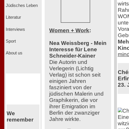
wirt
Jüdisches Leben
Rah
WOME
Literatur
unte
Vora
Interviews
Women + Work
:
Gebu
Mehr
Sport
Nea Weissberg - Mein
Kino
Interesse für Lene
About us
mind
Schneider-Kainer
Die Autorin und
Verlegerin (Lichtig
Chér
Verlag) ist schon seit
Erfi
einigen Jahren
23. 
fasziniert von der
jüdischen Malerin und
Graphikerin, die vor
ihrer Emigration im
Berlin der zwanziger
We
Eine
Jahre wirkte.
remember
witz