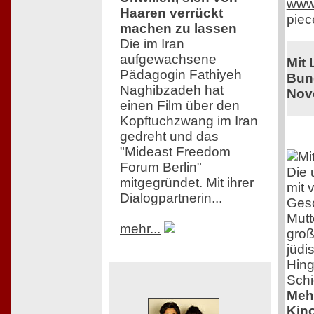
www.
Haaren verrückt
piec
machen zu lassen
Die im Iran
aufgewachsene
Mit
Pädagogin Fathiyeh
Bund
Naghibzadeh hat
Nov
einen Film über den
Kopftuchzwang im Iran
gedreht und das
"Mideast Freedom
Forum Berlin"
Die 
mitgegründet. Mit ihrer
mit 
Dialogpartnerin...
Gesc
Mutt
mehr...
groß
jüdi
Hing
Schi
Mehr
Kino