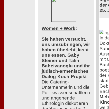
der 
25. 
Women + Work
:
In d
Sie haben versucht,
Doku
uns umzubringen, wir
Sand
haben überlebt, lasst
Aus
uns essen. Gaby
mit 
Steiner und Talin
Bach
Bahcivanoglu und ihr
poet
jüdisch-armenisches
der 
Dialog-Koch-Projekt
star
Die Catering-
Gebu
Unternehmerin und die
Bac
Politikwissenschaftlerin
Mehr
und angehende
Kino
Ethnologin diskutieren
welt
darüber, was es heißt,