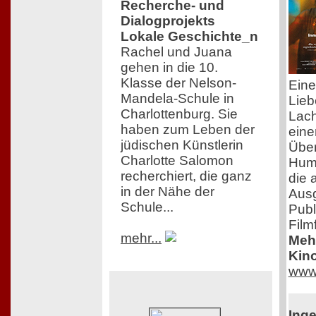
Recherche- und
Dialogprojekts
Lokale Geschichte_n
Rachel und Juana
gehen in die 10.
Klasse der Nelson-
Eine
Mandela-Schule in
Lieb
Charlottenburg. Sie
Lac
haben zum Leben der
eine
jüdischen Künstlerin
Über
Charlotte Salomon
Humo
recherchiert, die ganz
die 
in der Nähe der
Ausg
Schule...
Publ
Film
mehr...
Mehr
Kino
www
Ing