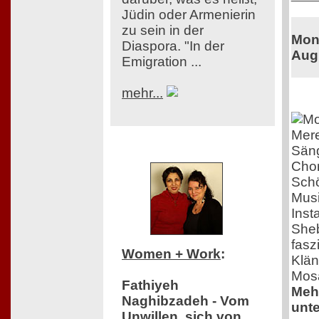
Jüdin oder Armenierin
zu sein in der
Monk
Diaspora. "In der
Aug
Emigration ...
mehr...
Mere
Säng
Chor
Schö
Musi
Inst
Sheb
fasz
Women + Work
:
Klän
Mosa
Fathiyeh
Mehr
Naghibzadeh - Vom
unte
Unwillen, sich von