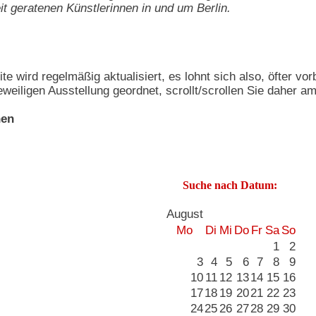
t geratenen Künstlerinnen in und um Berlin.
te wird regelmäßig aktualisiert, es lohnt sich also, öfter vo
eiligen Ausstellung geordnet, scrollt/scrollen Sie daher 
nen
Suche nach Datum:
August
Mo
Di
Mi
Do
Fr
Sa
So
1
2
3
4
5
6
7
8
9
10
11
12
13
14
15
16
17
18
19
20
21
22
23
24
25
26
27
28
29
30