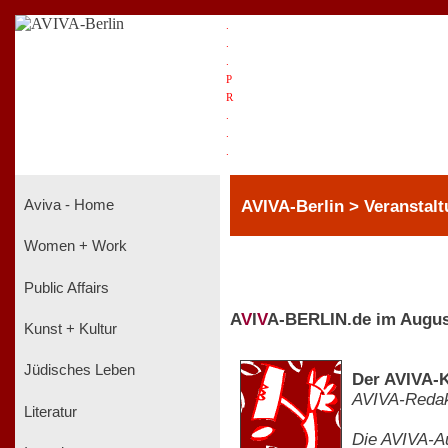
.
.
.
P
R
.
.
.
AVIVA-Berlin > Veranstalt
Aviva - Home
Women + Work
Public Affairs
A
V
I
V
A-BERLIN.de im Augus
Kunst + Kultur
Jüdisches Leben
Der AVIVA-K
AVIVA-Redak
Literatur
Die AVIVA-Au