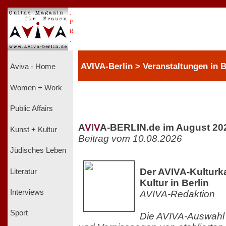
.
P
R
.
AVIVA-Berlin > Veranstaltungen in B
Aviva - Home
Women + Work
Public Affairs
A
V
I
V
A-BERLIN.de im August 20
Kunst + Kultur
Beitrag vom 10.08.2026
Jüdisches Leben
Der AVIVA-Kulturka
Literatur
Kultur in Berlin
Interviews
AVIVA-Redaktion
Sport
Die AVIVA-Auswahl 