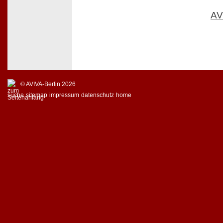
AV
© AVIVA-Berlin 2026
suche
sitemap
impressum
datenschutz
home