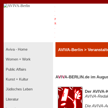
.
.
.
P
R
.
.
.
AVIVA-Berlin > Veranstalt
Aviva - Home
Women + Work
Public Affairs
A
V
I
V
A-BERLIN.de im Augus
Kunst + Kultur
Jüdisches Leben
Der AVIVA-K
AVIVA-Redak
Literatur
Die AVIVA-Au