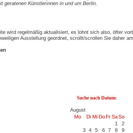
t geratenen Künstlerinnen in und um Berlin.
te wird regelmäßig aktualisiert, es lohnt sich also, öfter vo
eiligen Ausstellung geordnet, scrollt/scrollen Sie daher 
nen
Suche nach Datum:
August
Mo
Di
Mi
Do
Fr
Sa
So
1
2
3
4
5
6
7
8
9