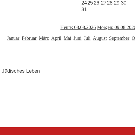
24
25
26
27
28
29
30
31
Heute: 08.08.2026
Morgen: 09.08.202
Januar
Februar
März
April
Mai
Juni
Juli
August
September
O
 > Jüdisches Leben