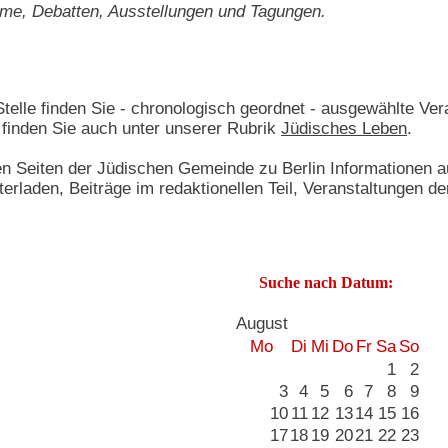
lme, Debatten, Ausstellungen und Tagungen.
telle finden Sie - chronologisch geordnet - ausgewählte Vera
 finden Sie auch unter unserer Rubrik
Jüdisches Leben
.
den Seiten der Jüdischen Gemeinde zu Berlin Informationen
laden, Beiträge im redaktionellen Teil, Veranstaltungen d
Suche nach Datum:
August
Mo
Di
Mi
Do
Fr
Sa
So
1
2
3
4
5
6
7
8
9
10
11
12
13
14
15
16
17
18
19
20
21
22
23