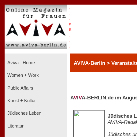
.
.
.
P
R
.
.
.
AVIVA-Berlin > Veranstalt
Aviva - Home
Women + Work
Public Affairs
A
V
I
V
A-BERLIN.de im Augus
Kunst + Kultur
Jüdisches Leben
Jüdisches L
AVIVA-Redak
Literatur
Jüdisches un