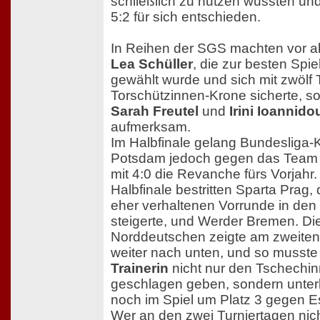
schließlich zu nutzen wussten und
5:2 für sich entschieden.
In Reihen der SGS machten vor al
Lea Schüller
, die zur besten Spie
gewählt wurde und sich mit zwölf 
Torschützinnen-Krone sicherte, s
Sarah Freutel
und
Irini Ioannido
aufmerksam.
Im Halbfinale gelang Bundesliga-
Potsdam jedoch gegen das Team
mit 4:0 die Revanche fürs Vorjahr
Halbfinale bestritten Sparta Prag,
eher verhaltenen Vorrunde in den 
steigerte, und Werder Bremen. Di
Norddeutschen zeigte am zweiten
weiter nach unten, und so musste
Trainerin
nicht nur den Tschechin
geschlagen geben, sondern unterl
noch im Spiel um Platz 3 gegen Es
Wer an den zwei Turniertagen nich