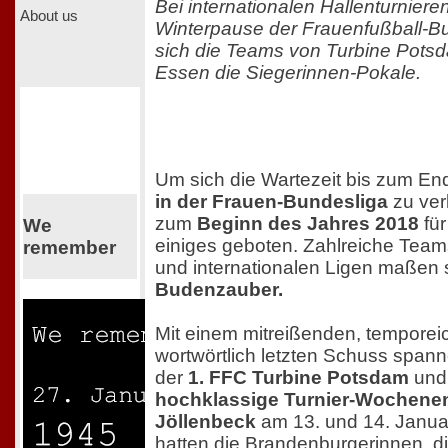
Bei internationalen Hallenturnier
About us
Winterpause der Frauenfußball-Bu
sich die Teams von Turbine Pot
Essen die Siegerinnen-Pokale.
Um sich die Wartezeit bis zum En
in der Frauen-Bundesliga
zu ver
zum
Beginn des Jahres 2018
für
We
einiges geboten. Zahlreiche Team
remember
und internationalen Ligen maßen 
Budenzauber.
Mit einem mitreißenden, temporei
wortwörtlich letzten Schuss span
der
1. FFC Turbine Potsdam
un
hochklassige Turnier-Wochenend
Jöllenbeck
am 13. und 14. Janua
hatten die Brandenburgerinnen, d