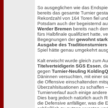
So ausgeglichen wie das Endspiel 
bereits das gesamte Turnier gesta
Rekordzahl von 164 Toren fiel un
Potsdam auch der begeisternd au
Werder Bremen
bereits nach dem
fürs Halbfinale qualifiziert hatte, v
Begegnungen der
gewohnt stark
Ausgabe des Traditionsturniers
Spiel hätte genau umgekehrt aus
Kalt erwischt wurde gleich zum Au
Titelverteidigerin SGS Essen
, d
gegen
Turnier-Neuling Kolding
Däninnen versuchten, mit einer si
die Offensive einschaltenden mits
Überzahlsituationen zu schaffen – 
Turnierverlauf auch einige ande
Dies barg jedoch natürlich auch 
die Defensive anfälliger, was die