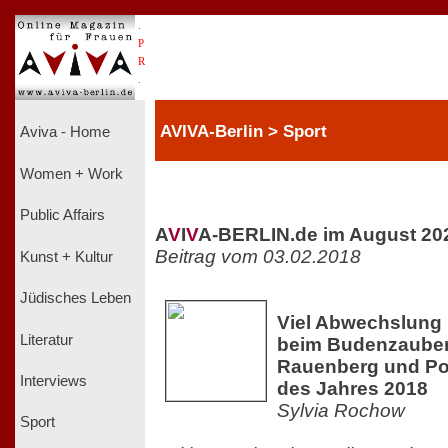
.
P
R
.
AVIVA-Berlin > Sport
Aviva - Home
Women + Work
Public Affairs
A
V
I
V
A-BERLIN.de im August 20
Beitrag vom 03.02.2018
Kunst + Kultur
Jüdisches Leben
Viel Abwechslung
Literatur
beim Budenzauber 
Rauenberg und Po
Interviews
des Jahres 2018
Sylvia Rochow
Sport