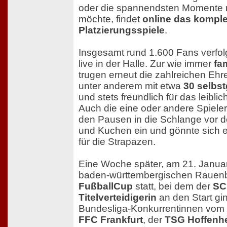
oder die spannendsten Momente 
möchte, findet
online das komple
Platzierungsspiele
.
Insgesamt rund 1.600 Fans verfo
live in der Halle. Zur wie immer
fa
trugen erneut die zahlreichen Ehr
unter anderem mit etwa
30 selbs
und stets freundlich für das leibli
Auch die eine oder andere Spielerin
den Pausen in die Schlange vor d
und Kuchen ein und gönnte sich 
für die Strapazen.
Eine Woche später, am 21. Januar
baden-württembergischen Rauen
FußballCup
statt, bei dem der
SC
Titelverteidigerin
an den Start gi
Bundesliga-Konkurrentinnen vom
FFC Frankfurt
, der
TSG Hoffenh