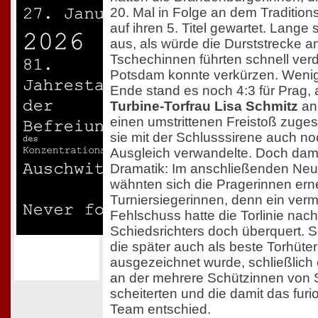
20. Mal in Folge an dem Traditions
auf ihren 5. Titel gewartet. Lange
aus, als würde die Durststrecke a
Tschechinnen führten schnell verd
Potsdam konnte verkürzen. Weni
Ende stand es noch 4:3 für Prag, 
Turbine-Torfrau Lisa Schmitz
an
einen umstrittenen Freistoß zug
sie mit der Schlusssirene auch n
Ausgleich verwandelte. Doch dami
Dramatik: Im anschließenden Ne
wähnten sich die Pragerinnen ern
Turniersiegerinnen, denn ein verm
Fehlschuss hatte die Torlinie nac
Schiedsrichters doch überquert. S
die später auch als beste Torhüter
ausgezeichnet wurde, schließlich 
an der mehrere Schützinnen von 
scheiterten und die damit das furio
Team entschied.