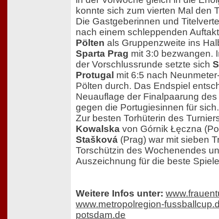
konnte sich zum vierten Mal den Ti
Die Gastgeberinnen und Titelvert
nach einem schleppenden Auftakt
Pölten
als Gruppenzweite ins Halb
Sparta Prag
mit 3:0 bezwangen. I
der Vorschlussrunde setzte sich
S
Protugal
mit 6:5 nach Neunmeter
Pölten durch. Das Endspiel entsch
Neuauflage der Finalpaarung des 
gegen die Portugiesinnen für sich.
Zur besten Torhüterin des Turnie
Kowalska
von Górnik Łęczna (Po
Stašková
(Prag) war mit sieben Tr
Torschützin des Wochenendes und
Auszeichnung für die beste Spiele
Weitere Infos unter:
www.frauent
www.metropolregion-fussballcup.
potsdam.de