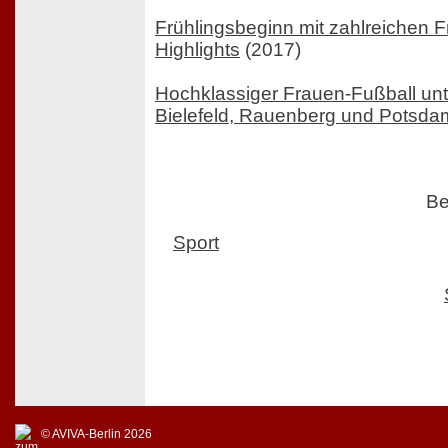
Frühlingsbeginn mit zahlreichen F
Highlights
(2017)
Hochklassiger Frauen-Fußball un
Bielefeld, Rauenberg und Potsda
Be
Sport
© AVIVA-Berlin 2026