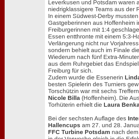
Leverkusen und Potsdam waren a
niedrigklassigere Teams aus der 
In einem Südwest-Derby mussten 
Gastgeberinnen aus Hoffenheim i
Freiburgerinnen mit 1:4 geschla
Essen entthronte mit einem 5:3-Ha
Verlängerung nicht nur Vorjahress
sondern behielt auch im Finale d
Wiederum nach fünf Extra-Minute
aus dem Ruhrgebiet das Endspiel
Freiburg für sich.
Zudem wurde die Essenerin
Lind
besten Spielerin des Turniers gew
Torschützin war mit sechs Treffern
Nicole Billa
(Hoffenheim). Die Au
Torhüterin erhielt die
Laura Benka
Bei der sechsten Auflage des
Int
Hallencups
am 27. und 28. Janua
FFC Turbine Potsdam
nach dem 
in der Vorwoche gleich in die Erf