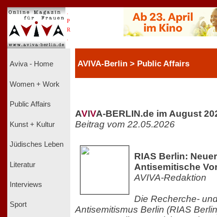
.
P
R
.
AVIVA-Berlin > Public Affairs
Aviva - Home
Women + Work
Public Affairs
A
V
I
V
A-BERLIN.de im August 20
Beitrag vom 22.05.2026
Kunst + Kultur
Jüdisches Leben
RIAS Berlin: Neuer
Literatur
Antisemitische Vorf
AVIVA-Redaktion
Interviews
Die Recherche- und 
Sport
Antisemitismus Berlin (RIAS Berlin