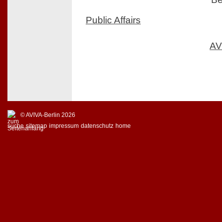
Public Affairs
AV
© AVIVA-Berlin 2026
suche
sitemap
impressum
datenschutz
home