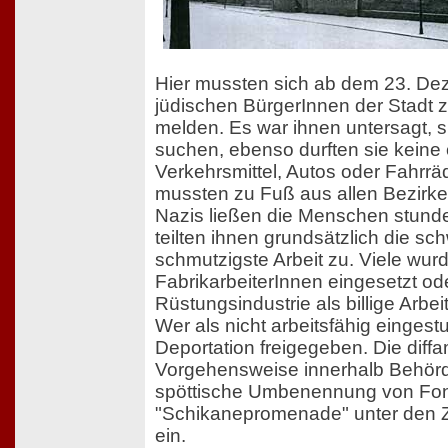
Hier mussten sich ab dem 23. De
jüdischen BürgerInnen der Stadt 
melden. Es war ihnen untersagt, si
suchen, ebenso durften sie keine 
Verkehrsmittel, Autos oder Fahrr
mussten zu Fuß aus allen Bezirken
Nazis ließen die Menschen stund
teilten ihnen grundsätzlich die s
schmutzigste Arbeit zu. Viele wur
FabrikarbeiterInnen eingesetzt ode
Rüstungsindustrie als billige Arbe
Wer als nicht arbeitsfähig eingestu
Deportation freigegeben. Die diff
Vorgehensweise innerhalb Behörde
spöttische Umbenennung von Fon
"Schikanepromenade" unter den 
ein.