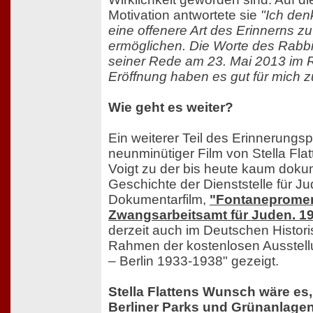
Motivation antwortete sie
"Ich denk
eine offenere Art des Erinnerns z
ermöglichen. Die Worte des Rabbin
seiner Rede am 23. Mai 2013 im
Eröffnung haben es gut für mich
Wie geht es weiter?
Ein weiterer Teil des Erinnerungspr
neunminütiger Film von Stella Flat
Voigt zu der bis heute kaum doku
Geschichte der Dienststelle für J
Dokumentarfilm,
"Fontaneprome
Zwangsarbeitsamt für Juden. 1
derzeit auch im Deutschen Histo
Rahmen der kostenlosen Ausstellun
– Berlin 1933-1938" gezeigt.
Stella Flattens Wunsch wäre es
Berliner Parks und Grünanlagen