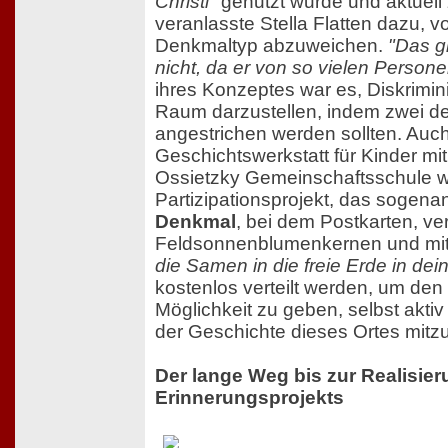
Christi"
genutzt wurde und aktuell 
veranlasste Stella Flatten dazu, v
Denkmaltyp abzuweichen.
"Das g
nicht, da er von so vielen Persone
ihres Konzeptes war es, Diskrimin
Raum darzustellen, indem zwei d
angestrichen werden sollten. Auc
Geschichtswerkstatt für Kinder mit
Ossietzky Gemeinschaftsschule w
Partizipationsprojekt, das sogen
Denkmal
, bei dem Postkarten, ve
Feldsonnenblumenkernen und mit
die Samen in die freie Erde in d
kostenlos verteilt werden, um de
Möglichkeit zu geben, selbst aktiv
der Geschichte dieses Ortes mitz
Der lange Weg bis zur Realisie
Erinnerungsprojekts