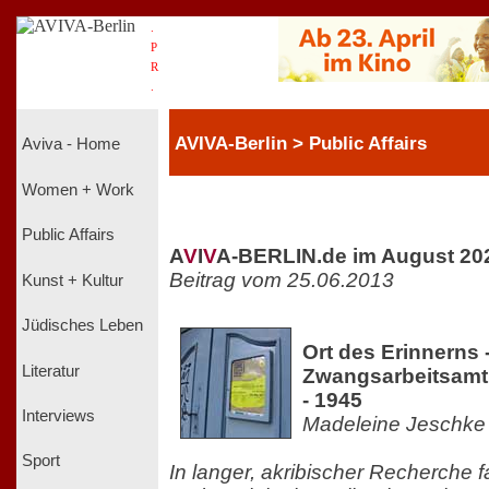
.
P
R
.
AVIVA-Berlin > Public Affairs
Aviva - Home
Women + Work
Public Affairs
A
V
I
V
A-BERLIN.de im August 20
Beitrag vom 25.06.2013
Kunst + Kultur
Jüdisches Leben
Ort des Erinnerns 
Literatur
Zwangsarbeitsamt 
- 1945
Interviews
Madeleine Jeschke
Sport
In langer, akribischer Recherche 