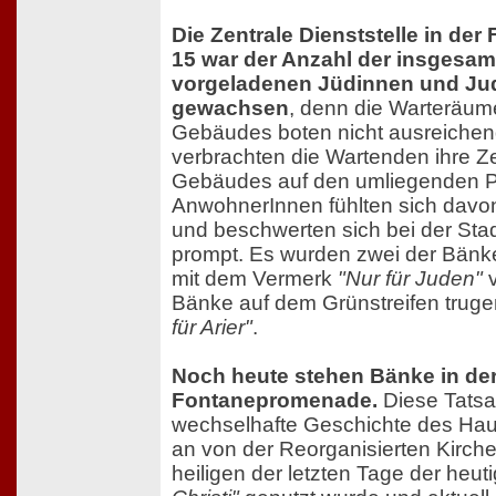
Die Zentrale Dienststelle in d
15 war der Anzahl der insgesam
vorgeladenen Jüdinnen und Ju
gewachsen
, denn die Warteräum
Gebäudes boten nicht ausreichen
verbrachten die Wartenden ihre Z
Gebäudes auf den umliegenden P
AnwohnerInnen fühlten sich davo
und beschwerten sich bei der Stadt
prompt. Es wurden zwei der Bänke
mit dem Vermerk
"Nur für Juden"
v
Bänke auf dem Grünstreifen trugen
für Arier"
.
Noch heute stehen Bänke in de
Fontanepromenade.
Diese Tatsa
wechselhafte Geschichte des Ha
an von der Reorganisierten Kirche
heiligen der letzten Tage der heu