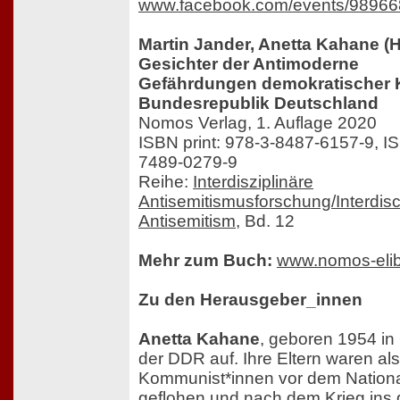
www.facebook.com/events/9896
Martin Jander, Anetta Kahane (H
Gesichter der Antimoderne
Gefährdungen demokratischer Ku
Bundesrepublik Deutschland
Nomos Verlag, 1. Auflage 2020
ISBN print: 978-3-8487-6157-9, IS
7489-0279-9
Reihe:
Interdisziplinäre
Antisemitismusforschung/Interdisc
Antisemitism
, Bd. 12
Mehr zum Buch:
www.nomos-elib
Zu den Herausgeber_innen
Anetta Kahane
, geboren 1954 in 
der DDR auf. Ihre Eltern waren als
Kommunist*innen vor dem Nationa
geflohen und nach dem Krieg ins ge