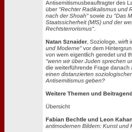
Antisemitismusbeauftragter des La
über
"Rechter Radikalismus und R
nach der Shoah"
sowie zu
"Das Mi
Staatssicherheit (MfS) und der w
Rechtsterrorismus"
.
Natan Sznaider
, Soziologe, wirft 
und Moderne"
vor dem Hintergrun
von wem eigentlich geredet und the
"wenn wir über Juden sprechen 
die weiterführende Frage danach 
einen distanzierten soziologischen
Antisemitismus geben?
Weitere Themen und Beitragen
Übersicht
Fabian Bechtle und Leon Kaha
antimodernen Bildern: Kunst und