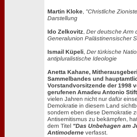
Martin Kloke
,
"Christliche Zionist
Darstellung
Ido Zelkovitz
,
Der deutsche Arm d
Generalunion Palästinensischer 
Ismail Küpeli
,
Der türkische Nati
antipluralistische Ideologie
Anetta Kahane, Mitherausgeber
Sammelbandes und hauptamtli
Vorstandvorsitzende der 1998 v
gerufenen Amadeu Antonio Stif
vielen Jahren nicht nur dafür einset
Demokratie in diesem Land sicht
sondern eben diese Demokratie z
Antisemitismus zu bekämpfen, hat 
dem Titel
"Das Unbehagen am Jü
Antimoderne
verfasst.