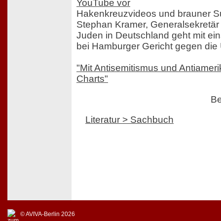
YouTube vor
Hakenkreuzvideos und brauner S
Stephan Kramer, Generalsekretär 
Juden in Deutschland geht mit ein
bei Hamburger Gericht gegen die 
"Mit Antisemitismus und Antiameri
Charts"
Be
Literatur > Sachbuch
© AVIVA-Berlin 2026