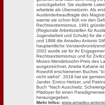
zurückgekehrt. Sie studierte Late
arbeitete als Übersetzerin. Als ers
Ausländerbeauftragte des Magistr
warnte sie schon früh vor den Ge
Rechtsextremismus. 1991 gründet
(Regionale Arbeitsstellen für Ausl
Jugendarbeit und Schule) für die
und 1998 die Amadeu Antonio Stif
hauptamtliche Vorstandvorsitzende 
2002 wurde sie für ihr Engageme
Rechtsextremismus und für Zivilc
Moses-Mendelssohn-Preis des La
ausgezeichnet. Anetta Kahane ist
Rowohlt erschienenen Buches "Ic
nicht siehst". 2018 hat sie gemei
Jander, Enrico Heitzer, und Patri
Buch "Nach Auschwitz: Schwieri
Plädoyer für einen Paradigmenwe
herausgegeben.
Mehr Infos:
www.amadeu-antonio-