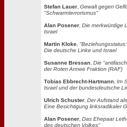
Stefan Lauer
,
Gewalt gegen Geflü
"Schwarmterrorismus"
Alan Posener
,
Die merkwürdige L
Israel
Martin Kloke
,
"Beziehungsstatus: 
Die deutsche Linke und Israel
Susanne Bressan
,
Die "antifasch
der Roten Armee Fraktion (RAF)
Tobias Ebbrecht-Hartmann
,
Im 
Israel und der bundesdeutsche Li
Ulrich Schuster
,
Der Aufstand als
Eine Besichtigung linksradikaler 
Alan Posener
,
Das Ehepaar Leth
des deutschen Volkes"