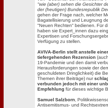
"wie (aber) sehen die Gesichter d
der (heutigen) Bundesrepublik De
gehen der Frage nach, welcher M
Bagatellisierung und Leugnung de
"Neuen Rechten" bedienen. Für 
haben sie Expert_innen dazu eing
Expertisen und Forschungsergebni
Verfügung zu stellen.
AVIVA-Berlin stellt anstelle eine
tiefergehenden Rezension
(auch
19-Pandemie und den damit ver
Herausforderungen sowie der d
geschuldeten Dringlichkeit) die B
Themen ihrer Beiträge) nur
schlag
verbunden jedoch mit einer un
Empfehlung
für dieses wichtige 
Samuel Salzborn
, Politikwissensc
Antisemitismus- und Rechtsextre