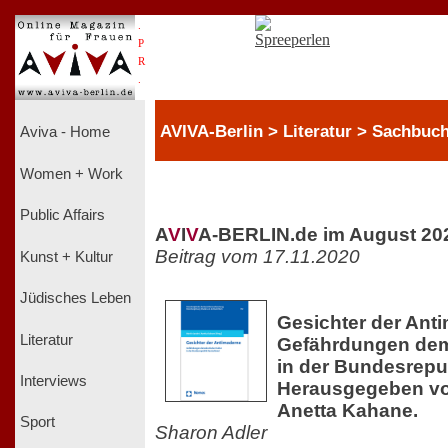
.
P
R
.
AVIVA-Berlin > Literatur > Sachbuc
Aviva - Home
Women + Work
Public Affairs
A
V
I
V
A-BERLIN.de im August 20
Beitrag vom 17.11.2020
Kunst + Kultur
Jüdisches Leben
Gesichter der Ant
Literatur
Gefährdungen dem
in der Bundesrepu
Interviews
Herausgegeben von
Anetta Kahane.
Sport
Sharon Adler