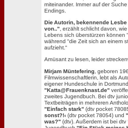
miteinander. Immer auf der Such
Endings.
Die Autorin, bekennende Lesbe
von.."
, erzählt schlicht davon, wi
Lebens sich überstürzen können "w
während "die Zeit sich an einem 
aufzieht."
Amüsant zu lesen, leider strecken
Mirjam Müntefering
, geboren 196
Filmwissenschaftlerin, lebt als Aut
eigener Hundeschule in Dortmund
"Katta@Frauenknast.de"
veröffen
zweites Jugendbuch. Bei dtv junior 
Textbeiträgen in mehreren Antholo
"Einfach stark"
(dtv pocket 7808
sonst?!‹
(dtv pocket 78054) und
was?"
(dtv). Außerdem ist bei dtv
Jugendbuch
"Ein Stück meines 