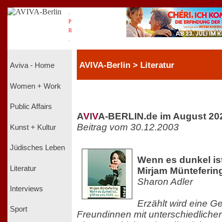
.
P
R
.
AVIVA-Berlin > Literatur
Aviva - Home
Women + Work
Public Affairs
A
V
I
V
A-BERLIN.de im August 20
Beitrag vom 30.12.2003
Kunst + Kultur
Jüdisches Leben
Wenn es dunkel ist
Literatur
Mirjam Münteferi
Sharon Adler
Interviews
Erzählt wird eine G
Sport
Freundinnen mit unterschiedliche