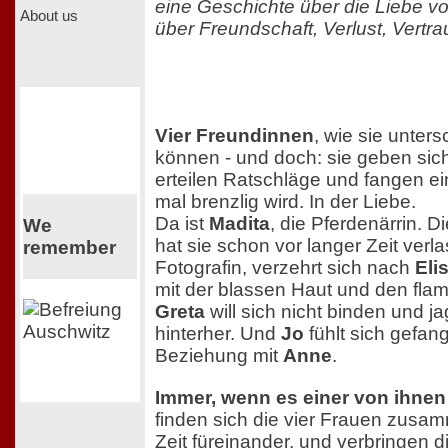
eine Geschichte über die Liebe v
About us
über Freundschaft, Verlust, Vertr
Vier Freundinnen
, wie sie unters
können - und doch: sie geben sich
erteilen Ratschläge und fangen e
mal brenzlig wird. In der Liebe.
Da ist
Madita
, die Pferdenärrin. Di
We
hat sie schon vor langer Zeit verl
remember
Fotografin, verzehrt sich nach
Eli
mit der blassen Haut und den fl
Greta
will sich nicht binden und j
hinterher. Und
Jo
fühlt sich gefang
Beziehung mit
Anne
.
Immer, wenn es einer von ihnen
finden sich die vier Frauen zus
Zeit füreinander, und verbringen