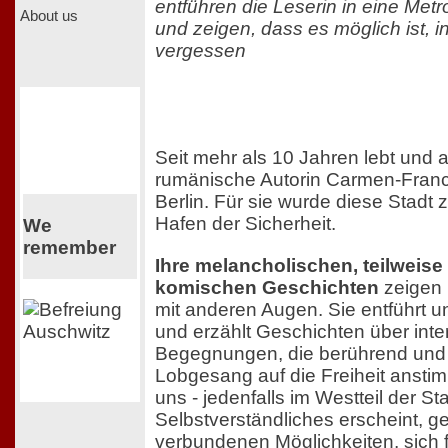
entführen die Leserin in eine Me
About us
und zeigen, dass es möglich ist, in
vergessen
Seit mehr als 10 Jahren lebt und a
rumänische Autorin Carmen-Franc
Berlin. Für sie wurde diese Stadt 
Hafen der Sicherheit.
We
remember
Ihre melancholischen, teilweise
komischen Geschichten
zeigen 
mit anderen Augen. Sie entführt u
und erzählt Geschichten über int
Begegnungen, die berührend und 
Lobgesang auf die Freiheit ansti
uns - jedenfalls im Westteil der St
Selbstverständliches erscheint, g
verbundenen Möglichkeiten, sich f