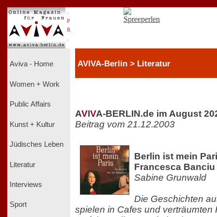
.
P
R
.
AVIVA-Berlin > Literatur
Aviva - Home
Women + Work
Public Affairs
A
V
I
V
A-BERLIN.de im August 20
Beitrag vom 21.12.2003
Kunst + Kultur
Jüdisches Leben
Berlin ist mein Pa
Literatur
Francesca Banciu
Sabine Grunwald
Interviews
Die Geschichten au
Sport
spielen in Cafes und verträumten 