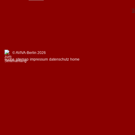
T
© AVIVA-Berlin 2026
suche
sitemap
impressum
datenschutz
home