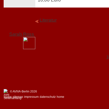
Literatur
Sarah Ross
T
© AVIVA-Berlin 2026
suche
sitemap
impressum
datenschutz
home