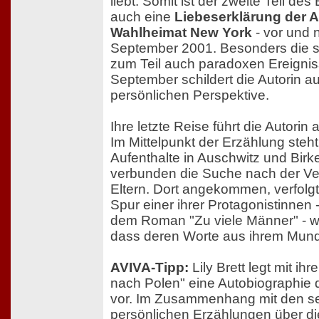
liebt. Somit ist der zweite Teil des
auch eine
Liebeserklärung der Au
Wahlheimat New York
- vor und
September 2001. Besonders die s
zum Teil auch paradoxen Ereigni
September schildert die Autorin au
persönlichen Perspektive.
Ihre letzte Reise führt die Autori
Im Mittelpunkt der Erzählung steht 
Aufenthalte in Auschwitz und Birk
verbunden die Suche nach der Ve
Eltern. Dort angekommen, verfolgt
Spur einer ihrer Protagonistinnen
dem Roman "Zu viele Männer" - wob
dass deren Worte aus ihrem Mu
AVIVA-Tipp:
Lily Brett legt mit i
nach Polen" eine Autobiographie 
vor. Im Zusammenhang mit den se
persönlichen Erzählungen über di