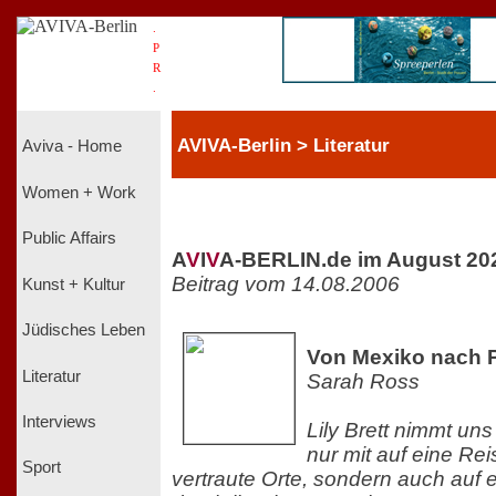
.
P
R
.
AVIVA-Berlin > Literatur
Aviva - Home
Women + Work
Public Affairs
A
V
I
V
A-BERLIN.de im August 20
Beitrag vom 14.08.2006
Kunst + Kultur
Jüdisches Leben
Von Mexiko nach 
Literatur
Sarah Ross
Interviews
Lily Brett nimmt uns
nur mit auf eine Re
Sport
vertraute Orte, sondern auch auf 