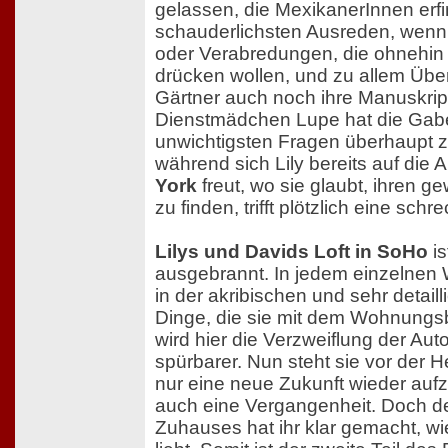
gelassen, die MexikanerInnen erf
schauderlichsten Ausreden, wenn s
oder Verabredungen, die ohnehin 
drücken wollen, und zu allem Übe
Gärtner auch noch ihre Manuskrip
Dienstmädchen Lupe hat die Gabe,
unwichtigsten Fragen überhaupt 
während sich Lily bereits auf die
York
freut, wo sie glaubt, ihren g
zu finden, trifft plötzlich eine schr
Lilys und Davids Loft in SoHo
is
ausgebrannt. In jedem einzelnen
in der akribischen und sehr detailli
Dinge, die sie mit dem Wohnungsb
wird hier die Verzweiflung der Auto
spürbarer. Nun steht sie vor der H
nur eine neue Zukunft wieder au
auch eine Vergangenheit. Doch der
Zuhauses hat ihr klar gemacht, wi