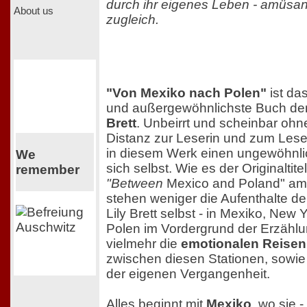
durch ihr eigenes Leben - amüsan
About us
zugleich.
"Von Mexiko nach Polen"
ist da
und außergewöhnlichste Buch der
Brett
. Unbeirrt und scheinbar ohn
Distanz zur Leserin und zum Leser
in diesem Werk einen ungewöhnlich
We
sich selbst. Wie es der Originaltit
remember
"Between
Mexico and Poland" am 
stehen weniger die Aufenthalte der
Lily Brett selbst - in Mexiko, New 
Polen im Vordergrund der Erzähl
vielmehr die
emotionalen Reisen 
zwischen diesen Stationen, sowie
der eigenen Vergangenheit.
Alles beginnt mit
Mexiko
, wo sie 