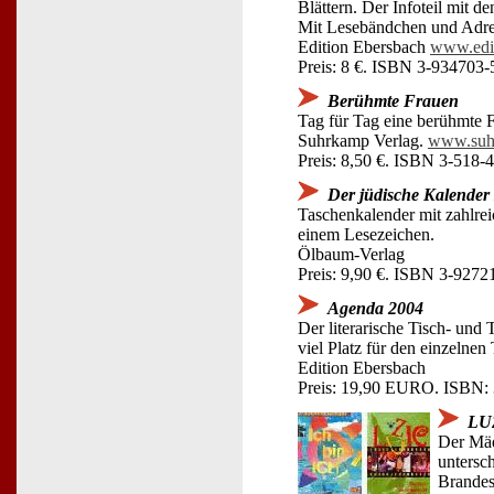
Blättern. Der Infoteil mit 
Mit Lesebändchen und Adres
Edition Ebersbach
www.edit
Preis: 8 €. ISBN 3-934703
Berühmte Frauen
Tag für Tag eine berühmte F
Suhrkamp Verlag.
www.suh
Preis: 8,50 €. ISBN 3-518-
Der jüdische Kalender
Taschenkalender mit zahlrei
einem Lesezeichen.
Ölbaum-Verlag
Preis: 9,90 €. ISBN 3-9272
Agenda 2004
Der literarische Tisch- und
viel Platz für den einzelnen
Edition Ebersbach
Preis: 19,90 EURO. ISBN:
LUZ
Der Mäd
untersc
Brandes