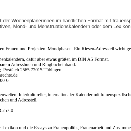
ht der Wochenplanerinnen im handlichen Format mit frauensp
iativen, Mond- und Menstruationskalendern oder dem Lexikon
rten Frauen und Projekten. Mondphasen. Ein Riesen-Adressteil wichtiger
chenkalendern, dafür aber etwas größer, im DIN A5-Format.
barem Adressbuch und Ringbucheinband.
g. Postfach 2565 72015 Tübingen
rechte.de
-00-6
nwelten. Interkultureller, internationaler Kalender mit frauenspezifisc
hen und Adressteil.
8-257-0
e Lexikon und die Essays zu Frauenpolitik, Frauenarbeit und Zusamme