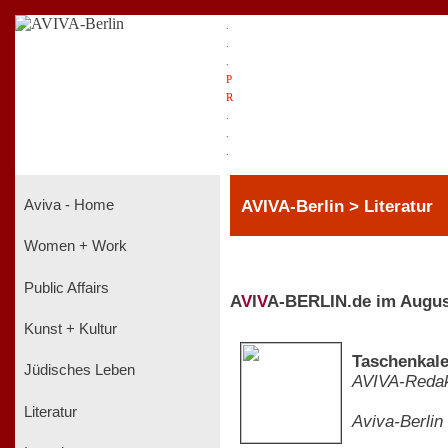
.
.
.
P
R
.
.
.
AVIVA-Berlin > Literatur
Aviva - Home
Women + Work
Public Affairs
A
V
I
V
A-BERLIN.de im Augus
Kunst + Kultur
Taschenkale
Jüdisches Leben
AVIVA-Redak
Literatur
Aviva-Berlin 