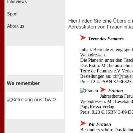
Interviews
Sport
Hier finden Sie eine Übersic
About us
Adresslisten von Fraueninit
Terre des Femmes
Inhalt: Berichte zu engagie
Webadressen.
Die Planerin unter den Tas
Das Extra: Mit herausnehm
Terre de Femmes e.V Verla
Bestellungen an:
tdf@frauen
Preis:12 €. ISBN 3-936823
We remember
Frauen
Jahresthema Fraue
Webadressen. Mit Lesebändc
PapyRossa Verlag
Preis: 8,20 €. ISBN 3-8943
Wir Frauen
Besonders schön: Das klein