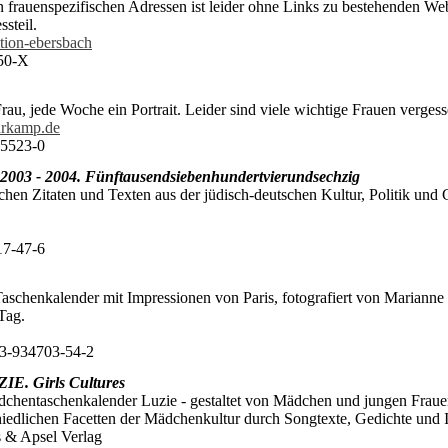
den frauenspezifischen Adressen ist leider ohne Links zu bestehenden W
steil.
ion-ebersbach
-50-X
rau, jede Woche ein Portrait. Leider sind viele wichtige Frauen verge
rkamp.de
45523-0
 2003 - 2004. Fünftausendsiebenhundertvierundsechzig
chen Zitaten und Texten aus der jüdisch-deutschen Kultur, Politik und 
17-47-6
 Taschenkalender mit Impressionen von Paris, fotografiert von Mariann
 Tag.
 3-934703-54-2
IE. Girls Cultures
chentaschenkalender Luzie - gestaltet von Mädchen und jungen Frauen
hiedlichen Facetten der Mädchenkultur durch Songtexte, Gedichte und In
 & Apsel Verlag