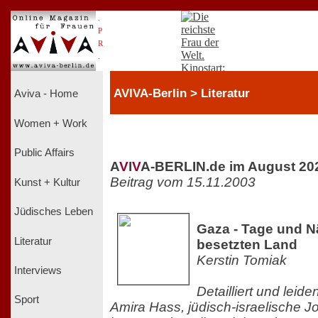
.
P
R
.
AVIVA-Berlin > Literatur
Aviva - Home
Women + Work
Public Affairs
A
V
I
V
A-BERLIN.de im August 20
Beitrag vom 15.11.2003
Kunst + Kultur
Jüdisches Leben
Gaza - Tage und N
Literatur
besetzten Land
Kerstin Tomiak
Interviews
Detailliert und leide
Sport
Amira Hass, jüdisch-israelische Jo