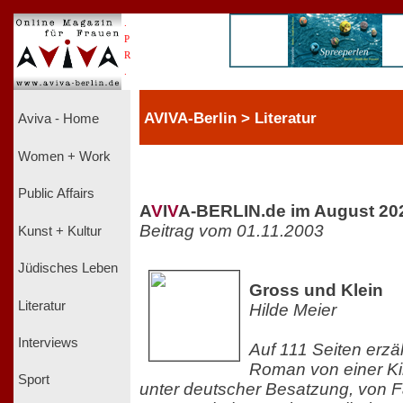
.
P
R
.
AVIVA-Berlin > Literatur
Aviva - Home
Women + Work
Public Affairs
A
V
I
V
A-BERLIN.de im August 20
Beitrag vom 01.11.2003
Kunst + Kultur
Jüdisches Leben
Gross und Klein
Literatur
Hilde Meier
Interviews
Auf 111 Seiten erzä
Roman von einer Kin
Sport
unter deutscher Besatzung, von 