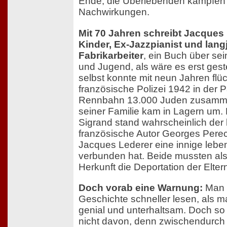
Ende, die Überlebenden kämpfen 
Nachwirkungen.
Mit 70 Jahren schreibt Jacques 
Kinder, Ex-Jazzpianist und lang
Fabrikarbeiter
, ein Buch über sei
und Jugend, als wäre es erst ges
selbst konnte mit neun Jahren flüc
französische Polizei 1942 in der P
Rennbahn 13.000 Juden zusammen
seiner Familie kam in Lagern um. 
Sigrand stand wahrscheinlich der
französische Autor Georges Pere
Jacques Lederer eine innige lebe
verbunden hat. Beide mussten als
Herkunft die Deportation der Elter
Doch vorab eine Warnung:
Man 
Geschichte schneller lesen, als m
genial und unterhaltsam. Doch so
nicht davon, denn zwischendurch 