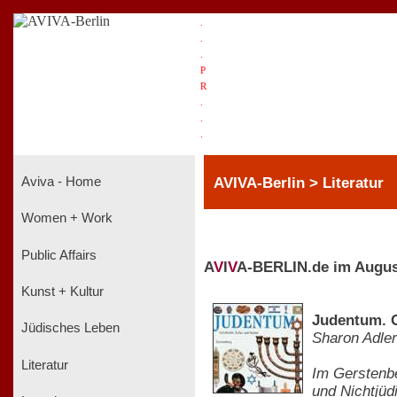
.
.
.
P
R
.
.
.
AVIVA-Berlin > Literatur
Aviva - Home
Women + Work
Public Affairs
A
V
I
V
A-BERLIN.de im Augus
Kunst + Kultur
Judentum. G
Jüdisches Leben
Sharon Adler
Literatur
Im Gerstenbe
und Nichtjüd