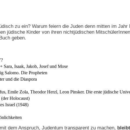
 jüdisch zu ein? Warum feiern die Juden denn mitten im Jah
nen jüdische Kinder von ihren nichtjüdischen MitschülerInne
 Buch geben.
"?
 Sara, Isaak, Jakob, Josef und Mose
ig Salomo. Die Propheten
ter und die Diaspora
us, Emile Zola, Theodor Herzl, Leon Pinsker. Die erste jüdische Unive
 (der Holocaust)
s Israel (1948)
önlichkeiten
mit dem Anspruch, Judentum transparent zu machen,
bleib