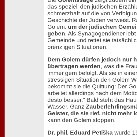
das speziell den jüdischen Erzähl
schmerzhaft auf die von Verfolgu
Geschichte der Juden verweist. R
Golem,
um der jüdischen Gemei
geben
. Als Synagogendiener lebt e
Gemeinde und rettet sie tatsächli
brenzligen Situationen.
Dem Golem dürfen jedoch nur h
übertragen werden
, was die Fra
immer gern befolgt. Als sie in ein
stressigen Situation den Golem W
bekommt sie die Quittung: Der Gol
arbeitet allerdings nach dem Mott
desto besser." Bald steht das Ha
Wasser. Ganz
Zauberlehrlingsmä
Geister, die sie rief, nicht mehr 
kann den Golem stoppen.
Dr. phil. Eduard Petiška
wurde 1