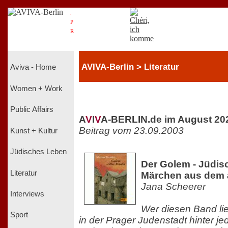
.
P
R
.
AVIVA-Berlin > Literatur
Aviva - Home
Women + Work
Public Affairs
A
V
I
V
A-BERLIN.de im August 20
Beitrag vom 23.09.2003
Kunst + Kultur
Jüdisches Leben
Der Golem - Jüdi
Literatur
Märchen aus dem 
Jana Scheerer
Interviews
Wer diesen Band lie
Sport
in der Prager Judenstadt hinter j