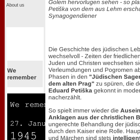
Golem hervorlugen sehen - so pla
About us
Petiška von dem aus Lehm ersch
Synagogendiener
Die Geschichte des jüdischen Lebe
wechselvoll - Zeiten der friedlich
Juden und Christen wechselten si
Verleumdungen und Pogromen ab. 
We
Phasen in den
"Jüdischen Sage
remember
dem alten Prag"
zu spüren, die d
Eduard Petiška
gekonnt in mode
nacherzählt.
So spielt immer wieder die
Ausein
Anklagen aus der christlichen 
ungerechte Behandlung der jüdi
durch den Kaiser eine Rolle. Hau
und Märchen sind stets
intellige