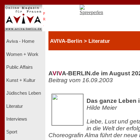
.
P
R
.
AVIVA-Berlin > Literatur
Aviva - Home
Women + Work
Public Affairs
A
V
I
V
A-BERLIN.de im August 20
Beitrag vom 16.09.2003
Kunst + Kultur
Jüdisches Leben
Das ganze Leben i
Literatur
Hilde Meier
Interviews
Liebe, Lust und get
in die Welt der erfo
Sport
Choreografin Alma führt der neu