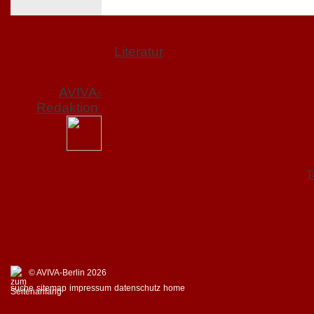
Literatur
AVIVA-
Redaktion
T
© AVIVA-Berlin 2026
suche
sitemap
impressum
datenschutz
home