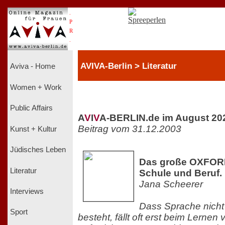
.
P
R
.
AVIVA-Berlin > Literatur
Aviva - Home
Women + Work
Public Affairs
A
V
I
V
A-BERLIN.de im August 20
Beitrag vom 31.12.2003
Kunst + Kultur
Jüdisches Leben
Das große OXFORD
Literatur
Schule und Beruf. 
Jana Scheerer
Interviews
Dass Sprache nicht
Sport
besteht, fällt oft erst beim Lern