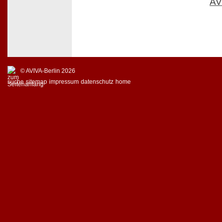
AV
© AVIVA-Berlin 2026
suche
sitemap
impressum
datenschutz
home