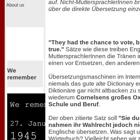
auf. Nicht-MuttersprachlerInnen 
About us
über die direkte Übersetzung einz
"They had the chance to vote, bu
true."
Sätze wie diese treiben Eng
MuttersprachlerInnen die Tränen i
einen vor Entsetzen, den anderen
We
Übersetzungsmaschinen im Intern
remember
niemals das gute alte Dictionary e
Diktionäre gar nicht altbacken zu 
wiederum
Cornelsens großes Ox
Schule und Beruf
.
Der oben zitierte Satz soll
"Sie du
nahmen ihr Wahlrecht jedoch ni
Englische übersetzen. Was sagt 
Wörterbuch? Vielleicht sehen wir 