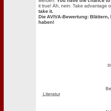
werden:
You have the chance to g
it true! Äh, nein: Take advantage of
take it.
Die AVIVA-Bewertung: Blättern, 
haben!
Di
Be
Literatur