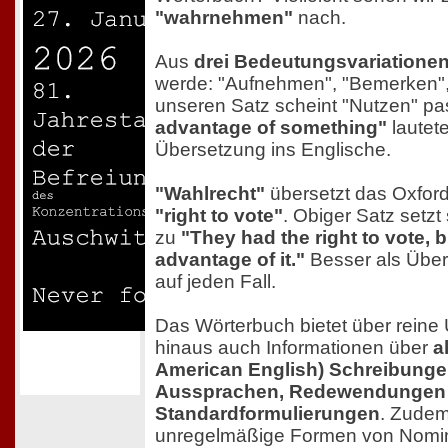
"wahrnehmen"
nach.
Aus
drei Bedeutungsvariatione
werde: "Aufnehmen", "Bemerken",
unseren Satz scheint "Nutzen" p
advantage of something"
lautet
Übersetzung ins Englische.
"Wahlrecht"
übersetzt das Oxford
"right to vote"
. Obiger Satz setz
zu
"They had the right to vote, b
advantage of it."
Besser als Über
auf jeden Fall.
Das Wörterbuch bietet über rein
hinaus auch Informationen über
a
American English) Schreibung
Aussprachen, Redewendungen
Standardformulierungen
. Zude
unregelmäßige Formen von Nomi