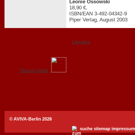
Leonie Ossowski
18,90 €,
ISBN/EAN 3-492-04342-9
Piper Verlag, August 2003
Literatur
Sharon Adler
© AVIVA-Berlin 2026
suche
sitemap
impressum