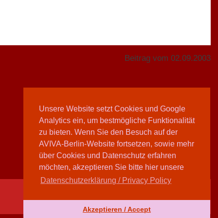
Beitrag vom 02.09.2003
Unsere Website setzt Cookies und Google
Analytics ein, um bestmögliche Funktionalität
Teilen
zu bieten. Wenn Sie den Besuch auf der
AVIVA-Berlin-Website fortsetzen, sowie mehr
über Cookies und Datenschutz erfahren
möchten, akzeptieren Sie bitte hier unsere
Datenschutzerklärung / Privacy Policy
Akzeptieren / Accept