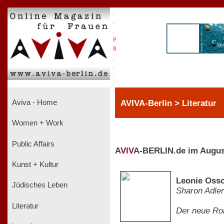
.
.
.
P
R
.
.
.
AVIVA-Berlin > Literatur
Aviva - Home
Women + Work
Public Affairs
A
V
I
V
A-BERLIN.de im Augus
Kunst + Kultur
Leonie Oss
Jüdisches Leben
Sharon Adler
Literatur
Der neue Ro