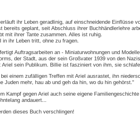
 verläuft ihr Leben geradlinig, auf einschneidende Einflüsse v
st bereits geplant, seit Abschluss ihrer Buchhändlerlehre ar
bt mit ihrer Tante zusammen. Alles ist ruhig.
in ihr Leben tritt, ohne zu fragen.
 fertigt Auftragsarbeiten an - Miniaturwohnungen und Modelle
Worms, der Stadt, aus der sein Großvater 1939 von den Nazis
Ariel sein Publikum. Billie ist fasziniert von ihm, sie schla
bei einem zufälligen Treffen mit Ariel ausrastet, ihn nieder
e Juden mehr, hau ab und geh da hin, wo du hin gehörst."
dem Kampf gegen Ariel auch seine eigene Familiengeschichte 
hntelang andauert...
rden dieses Buch verschlingen!