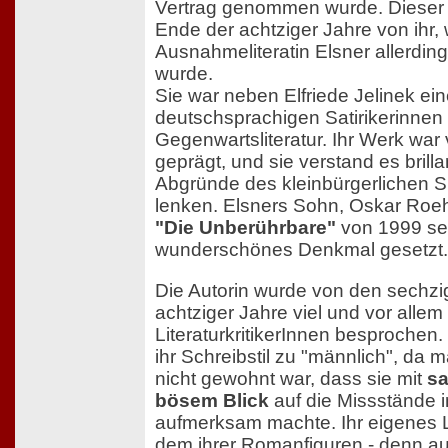
Vertrag genommen wurde. Dieser t
Ende der achtziger Jahre von ihr,
Ausnahmeliteratin Elsner allerding
wurde.
Sie war neben Elfriede Jelinek ei
deutschsprachigen Satirikerinnen
Gegenwartsliteratur. Ihr Werk war
geprägt, und sie verstand es brilla
Abgründe des kleinbürgerlichen 
lenken. Elsners Sohn, Oskar Roehl
"Die Unberührbare"
von 1999 sei
wunderschönes Denkmal gesetzt.
Die Autorin wurde von den sechzig
achtziger Jahre viel und vor allem
LiteraturkritikerInnen besprochen.
ihr Schreibstil zu "männlich", da 
nicht gewohnt war, dass sie mit
sa
bösem Blick
auf die Missstände i
aufmerksam machte. Ihr eigenes L
dem ihrer Romanfiguren - denn a