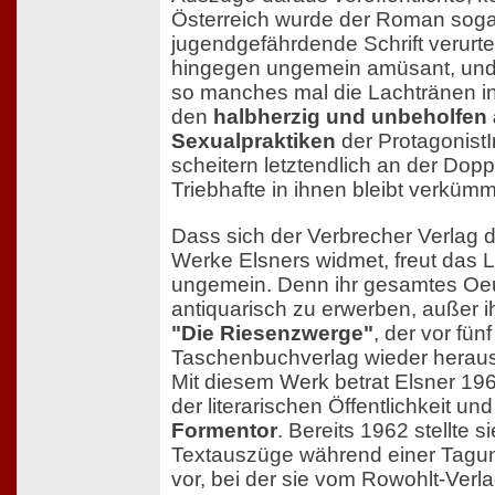
Österreich wurde der Roman soga
jugendgefährdende Schrift verurteil
hingegen ungemein amüsant, und d
so manches mal die Lachtränen in
den
halbherzig und unbeholfen
Sexualpraktiken
der ProtagonistI
scheitern letztendlich an der Dop
Triebhafte in ihnen bleibt verkümm
Dass sich der Verbrecher Verlag d
Werke Elsners widmet, freut das L
ungemein. Denn ihr gesamtes Oeu
antiquarisch zu erwerben, außer
"Die Riesenzwerge"
, der vor fü
Taschenbuchverlag wieder herau
Mit diesem Werk betrat Elsner 19
der literarischen Öffentlichkeit un
Formentor
. Bereits 1962 stellte s
Textauszüge während einer Tagu
vor, bei der sie vom Rowohlt-Verl