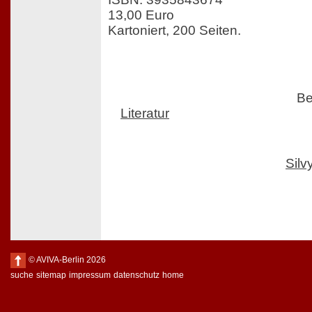
13,00 Euro
Kartoniert, 200 Seiten
.
Be
Literatur
Sil
© AVIVA-Berlin 2026
suche
sitemap
impressum
datenschutz
home