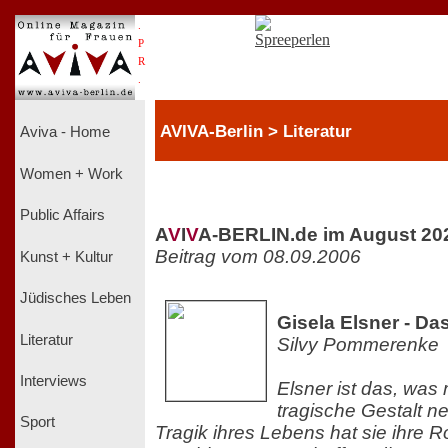
.
P
R
.
AVIVA-Berlin > Literatur
Aviva - Home
Women + Work
Public Affairs
A
V
I
V
A-BERLIN.de im August 20
Beitrag vom 08.09.2006
Kunst + Kultur
Jüdisches Leben
Gisela Elsner - D
Literatur
Silvy Pommerenke
Interviews
Elsner ist das, was
tragische Gestalt n
Sport
Tragik ihres Lebens hat sie ihre