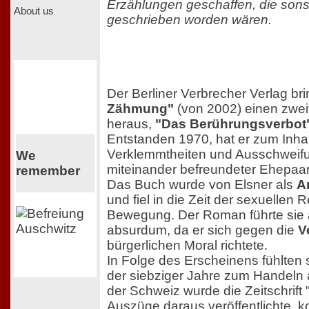
Erzählungen geschaffen, die sons
About us
geschrieben worden wären.
Der Berliner Verbrecher Verlag br
Zähmung"
(von 2002) einen zwe
heraus,
"Das Berührungsverbot
Entstanden 1970, hat er zum Inhal
Verklemmtheiten und Ausschweif
We
miteinander befreundeter Ehepaar
remember
Das Buch wurde von Elsner als
A
und fiel in die Zeit der sexuellen 
Bewegung. Der Roman führte sie 
absurdum, da er sich gegen die
V
bürgerlichen Moral richtete.
In Folge des Erscheinens fühlten 
der siebziger Jahre zum Handeln 
der Schweiz wurde die Zeitschrift 
Auszüge daraus veröffentlichte, ko