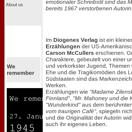
emotionaler Schreibstil sind das
About us
bereits 1967 verstorbenen Autorin
Im
Diogenes Verlag
ist ein kleine
Erzählungen
der US-Amerikanisch
Carson McCullers
erschienen. G
Charaktere, gebeutelt von einer u
und verkorkster Jugend, Themen w
We
Ehe und die Tragikomödien des L
remember
Südstaaten sind das Markenzeich
Werken.
Erzählungen wie
"Madame Zilensk
Finnland"
,
"Mr. Mahoney und die 
"Wunderkind"
aus dem berühmte
vom traurigen Café"
, spiegeln ni
und die Originalität der Autorin w
auch ihr eigenes Leben.