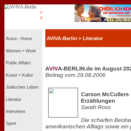
.
P
R
.
AVIVA-Berlin > Literatur
Aviva - Home
Women + Work
Public Affairs
A
V
I
V
A-BERLIN.de im August 20
Beitrag vom 29.08.2006
Kunst + Kultur
Jüdisches Leben
Carson McCullers
Literatur
Erzählungen
Sarah Ross
Interviews
Die scharfen Beob
Sport
amerikanischen Alltags sowie ein