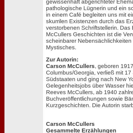
gewissenhaft abgerichteter Ehem
pathologische Lügnerin und ein sc
in einem Café begleiten uns mit e
skurrilen Existenzen durch das Er
verstorbenen Schriftstellerin. Da
McCullers Geschichten ist die Ve
scheinbarer Nebensächlichkeiten
Mystisches.
Zur Autorin:
Carson McCullers
, geboren 1917
Columbus/Georgia, verließ mit 17
Südstaaten und ging nach New Yor
Gelegenheitsjobs über Wasser hiel
Reeves McCullers, ab 1940 zahlr
Buchveröffentlichungen sowie Bä
Kurzgeschichten. Die Autorin star
Carson McCullers
Gesammelte Erzählungen