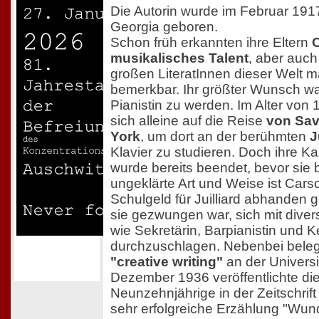
Die Autorin wurde im Februar 19
Georgia geboren.
Schon früh erkannten ihre Eltern
musikalisches Talent
, aber auch 
großen LiteratInnen dieser Welt m
bemerkbar. Ihr größter Wunsch war
Pianistin zu werden. Im Alter von
sich alleine auf die Reise
von Sa
York
, um dort an der berühmten
J
Klavier zu studieren. Doch ihre Kar
wurde bereits beendet, bevor sie 
ungeklärte Art und Weise ist Car
Schulgeld für Juilliard abhanden
sie gezwungen war, sich mit dive
wie Sekretärin, Barpianistin und K
durchzuschlagen. Nebenbei belegt
"creative writing"
an der Universi
Dezember 1936 veröffentlichte di
Neunzehnjährige in der Zeitschrift 
sehr erfolgreiche Erzählung "Wun