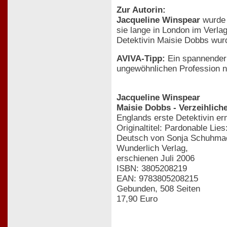
Zur Autorin:
Jacqueline Winspear
wurde 
sie lange in London im Verla
Detektivin Maisie Dobbs wurd
AVIVA-Tipp:
Ein spannender 
ungewöhnlichen Profession nac
Jacqueline Winspear
Maisie Dobbs - Verzeihlich
Englands erste Detektivin erm
Originaltitel: Pardonable Lie
Deutsch von Sonja Schuhma
Wunderlich Verlag,
erschienen Juli 2006
ISBN: 3805208219
EAN: 9783805208215
Gebunden, 508 Seiten
17,90 Euro