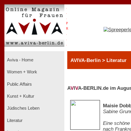
.
.
.
P
R
.
.
.
AVIVA-Berlin > Literatur
Aviva - Home
Women + Work
Public Affairs
A
V
I
V
A-BERLIN.de im Augus
Kunst + Kultur
Maisie Dobb
Jüdisches Leben
Sabine Grun
Literatur
Eine schöne D
nach Frankre