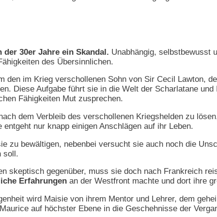
 der 30er Jahre ein Skandal.
Unabhängig, selbstbewusst un
 Fähigkeiten des Übersinnlichen.
h um den im Krieg verschollenen Sohn von Sir Cecil Lawton, 
n. Diese Aufgabe führt sie in die Welt der Scharlatane und 
ichen Fähigkeiten Mut zusprechen.
 nach dem Verbleib des verschollenen Kriegshelden zu löse
 entgeht nur knapp einigen Anschlägen auf ihr Leben.
sie zu bewältigen, nebenbei versucht sie auch noch die Unsc
 soll.
gen skeptisch gegenüber, muss sie doch nach Frankreich reis
iche Erfahrungen
an der Westfront machte und dort ihre gr
ngenheit wird Maisie von ihrem Mentor und Lehrer, dem gehe
aurice auf höchster Ebene in die Geschehnisse der Vergange