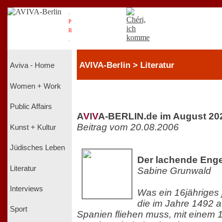
.
P
R
.
AVIVA-Berlin > Literatur
Aviva - Home
Women + Work
Public Affairs
A
V
I
V
A-BERLIN.de im August 20
Beitrag vom 20.08.2006
Kunst + Kultur
Jüdisches Leben
Der lachende Enge
Literatur
Sabine Grunwald
Interviews
Was ein 16jähriges
die im Jahre 1492 a
Sport
Spanien fliehen muss, mit einem 