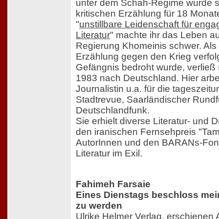
unter dem Schah-Regime wurde s
kritischen Erzählung für 18 Monate 
"
unstillbare Leidenschaft für enga
Literatur
" machte ihr das Leben au
Regierung Khomeinis schwer. Als s
Erzählung gegen den Krieg verfol
Gefängnis bedroht wurde, verließ
1983 nach Deutschland. Hier arbeit
Journalistin u.a. für die tageszeitu
Stadtrevue, Saarländischer Rund
Deutschlandfunk.
Sie erhielt diverse Literatur- und
den iranischen Fernsehpreis "Tam
AutorInnen und den BARANs-Fond-
Literatur im Exil.
Fahimeh Farsaie
Eines Dienstags beschloss mei
zu werden
Ulrike Helmer Verlag, erschienen 