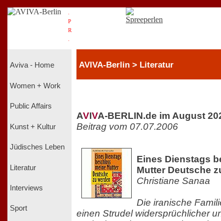
.
P
R
.
AVIVA-Berlin > Literatur
Aviva - Home
Women + Work
Public Affairs
A
V
I
V
A-BERLIN.de im August 20
Beitrag vom 07.07.2006
Kunst + Kultur
Jüdisches Leben
Eines Dienstags 
Literatur
Mutter Deutsche z
Christiane Sanaa
Interviews
Die iranische Famili
Sport
einen Strudel widersprüchlicher u