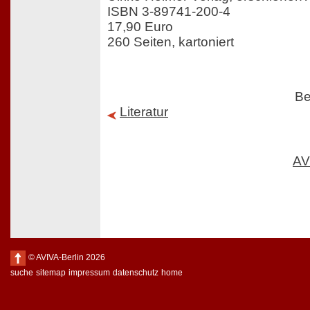
ISBN 3-89741-200-4
17,90 Euro
260 Seiten, kartoniert
Be
Literatur
AV
© AVIVA-Berlin 2026
suche
sitemap
impressum
datenschutz
home