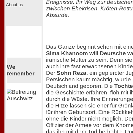
Ereignisse. Ihr Weg zur deutschen
About us
zwischen Ehekrisen, Kröten-Rettu
Absurde.
Das Ganze beginnt schon mit ein
Sima Khanoom will Deutsche w
iranische Mutter zu sein. Denn sie 
auch ihre fast erwachsenen Kinde
We
Der
Sohn Reza
, ein gepiercter J
remember
Persischen kaum mächtig, wurde b
Deutschland geboren. Die
Tochte
die Geschichte erfahren, floh mit i
durch die Wüste. Ihre Erinnerung
die Hitze lassen sie eher für Grö
für ihren Geburtsort. Eine Rückkeh
ohne die Kinder nicht möglich. De
Offizier der Armee vor dem Khome
das ihn mit dem Tod bedrohte. Und