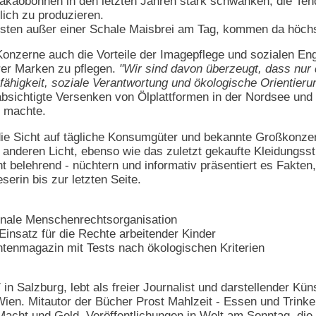
akaobohnen in den letzten Jahren stark schwanken, die Ten
lich zu produzieren.
kosten außer einer Schale Maisbrei am Tag, kommen da höch
Konzerne auch die Vorteile der Imagepflege und sozialen E
er Marken zu pflegen.
"Wir sind davon überzeugt, dass nur 
fähigkeit, soziale Verantwortung und ökologische Orientieru
absichtigte Versenken von Ölplattformen in der Nordsee und
n machte.
ie Sicht auf tägliche Konsumgüter und bekannte Großkonzerne
m anderen Licht, ebenso wie das zuletzt gekaufte Kleidungs
t belehrend - nüchtern und informativ präsentiert es Fakten
serin bis zur letzten Seite.
ionale Menschenrechtsorganisation
Einsatz für die Rechte arbeitender Kinder
enmagazin mit Tests nach ökologischen Kriterien
 in Salzburg, lebt als freier Journalist und darstellender Kü
Wien. Mitautor der Bücher Prost Mahlzeit - Essen und Trin
acht und Geld. Veröffentlichungen in Welt am Sonntag, die ta