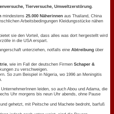
ntenversuche, Tierversuche, Umweltzerstörung
.
n
mindestens
25.000 Näherinnen
aus Thailand, China
enschlichen Arbeitsbedingungen Kleidungsstücke nähen
etet sie den Vorteil, dass alles was dort hergestellt wird
zölle in die USA erspart.
gerschaft unterziehen, notfalls eine
Abtreibung
über
trie
, wie im Fall der deutschen Firmen
Schaper &
rkungen zu verschweigen.
n. So zum Beispiel in Nigeria, wo 1996 an Meningitis
n.
r UnternehmerInnen leiden, so auch Abou und Adama, die
 sechs Uhr morgens bis neun Uhr abends, ohne Pause
 und gehetzt, mit Peitsche und Machete bedroht, barfuß