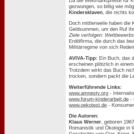
Da die Weltmarktpreise für K
gezwungen, so billig wie mög
Kindersklaven
, die nichts 
Doch mittlerweile haben die 
Geldsummen, um den Ruf ihr
Ziele verfolgen: Wettbewerbs
Erdölfirma, die durch das be
Militärregime von sich Rede
AVIVA-Tipp:
Ein Buch, das d
erscheinen plötzlich in eine
Trotzdem wirkt das Buch nich
trocken, sondern packt die Le
Weiterführende Links:
www.amnesty.org
- Internat
www.forum-kinderarbeit.de
- 
www.oekotest.de
- Konsument
Die Autoren:
Klaus Werner
, geboren 1967
Romanistik und Ökologie in 
Geschichte von Gier, Krieg, M