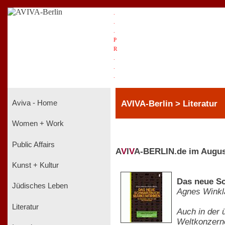
.
.
.
P
R
.
.
.
AVIVA-Berlin > Literatur
Aviva - Home
Women + Work
Public Affairs
A
V
I
V
A-BERLIN.de im Augus
Kunst + Kultur
Das neue S
Jüdisches Leben
Agnes Winkl
Literatur
Auch in der 
Weltkonzerne