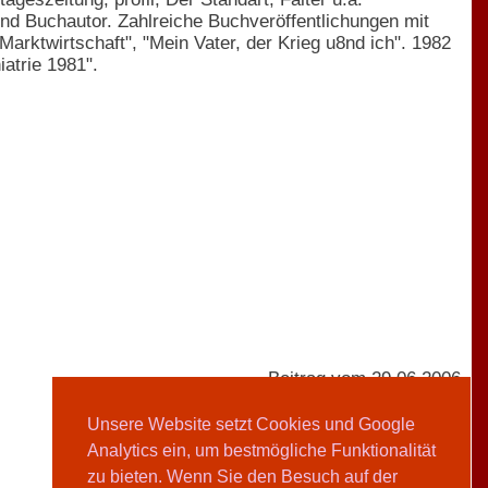
 und Buchautor. Zahlreiche Buchveröffentlichungen mit
Marktwirtschaft", "Mein Vater, der Krieg u8nd ich". 1982
atrie 1981".
Beitrag vom 29.06.2006
Unsere Website setzt Cookies und Google
Analytics ein, um bestmögliche Funktionalität
AVIVA-Redaktion
zu bieten. Wenn Sie den Besuch auf der