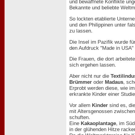
und bewaffnete Konflikte unge
Bekannte und beliebte Weltm
So lockten etablierte Unter
und den Philippinen unter f
zu lassen.
Die Insel im Pazifik wurde fü
den Aufdruck "Made in USA" t
Die Frauen, die dort arbeite
sich ergehen lassen.
Aber nicht nur die
Textilindu
Brümmer
oder
Madaus
, sc
Erprobt werden diese, wie i
erkrankte Kinder einer Studie
Vor allem
Kinder
sind es, di
mit Altersgenossen zwischen
schuften.
Eine
Kakaoplantage
, im Süd
in der glühenden Hitze rack