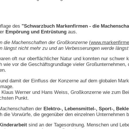
uflage des
"Schwarzbuch Markenfirmen - die Machenscha
der
Empörung und Entrüstung
aus.
en die Machenschaften der Großkonzerne
(
www.markenfirm
en längst nicht mehr zu und an Verbesserungen werde längst 
ren oft nur oberflächlicher Natur und konnten nur schwer ko
h wie vor die Geschäftsgrundlage vieler Großunternehmen, 
en.
und damit der Einfluss der Konzerne auf dem globalen Markt
Image.
en Klaus Werner und Hans Weiss, Großkonzerne wie zum Bei
ichsten Punkt.
e Machenschaften der
Elektro-, Lebensmittel-, Sport-, Bek
 die Vorwürfe, die gegenüber den einzelnen Unternehmen b
inderarbeit
sind an der Tagesordnung. Menschen und Leben