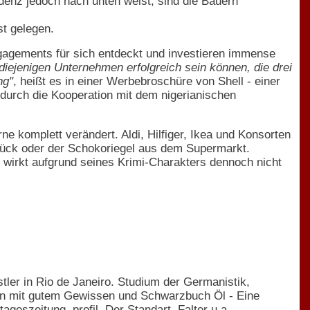
denz jedoch nach unten weist, sind die Bauern
st gelegen.
ngagements für sich entdeckt und investieren immense
diejenigen Unternehmen erfolgreich sein können, die drei
ng"
, heißt es in einer Werbebroschüre von Shell - einer
 durch die Kooperation mit dem nigerianischen
 komplett verändert. Aldi, Hilfiger, Ikea und Konsorten
stück oder der Schokoriegel aus dem Supermarkt.
, wirkt aufgrund seines Krimi-Charakters dennoch nicht
nstler in Rio de Janeiro. Studium der Germanistik,
ken mit gutem Gewissen und Schwarzbuch Öl - Eine
geszeitung, profil, Der Standart, Falter u.a.