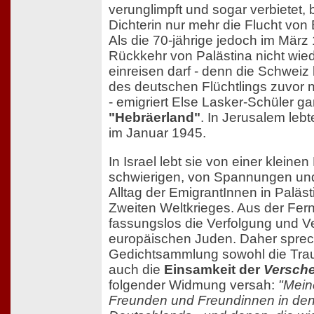
verunglimpft und sogar verbietet, 
Dichterin nur mehr die Flucht von 
Als die 70-jährige jedoch im März 
Rückkehr von Palästina nicht wied
einreisen darf - denn die Schweiz 
des deutschen Flüchtlings zuvor nur
- emigriert Else Lasker-Schüler ga
"Hebräerland"
. In Jerusalem lebt
im Januar 1945.
In Israel lebt sie von einer kleinen
schwierigen, von Spannungen un
Alltag der EmigrantInnen in Paläs
Zweiten Weltkrieges. Aus der Fern
fassungslos die Verfolgung und V
europäischen Juden. Daher sprech
Gedichtsammlung sowohl die Trau
auch die
Einsamkeit der
Versch
folgender Widmung versah:
"Mein
Freunden und Freundinnen in den