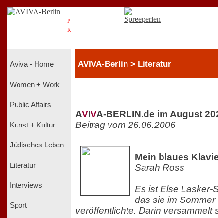
.
P
R
.
AVIVA-Berlin > Literatur
Aviva - Home
Women + Work
Public Affairs
A
V
I
V
A-BERLIN.de im August 20
Beitrag vom 26.06.2006
Kunst + Kultur
Jüdisches Leben
Mein blaues Klavie
Literatur
Sarah Ross
Interviews
Es ist Else Lasker-
das sie im Sommer 
Sport
veröffentlichte. Darin versammelt 