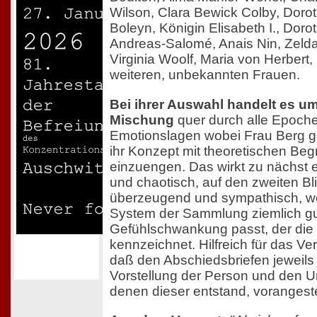
Wilson, Clara Bewick Colby, Dor
Boleyn, Königin Elisabeth I., Doro
Andreas-Salomé, Anais Nin, Zelda 
Virginia Woolf, Maria von Herbert,
weiteren, unbekannten Frauen.
Bei ihrer Auswahl handelt es um
Mischung
quer durch alle Epoche
Emotionslagen wobei Frau Berg gar
ihr Konzept mit theoretischen Be
einzuengen. Das wirkt zu nächst ei
und chaotisch, auf den zweiten Bl
überzeugend und sympathisch, we
System der Sammlung ziemlich g
Gefühlschwankung passt, der die 
kennzeichnet. Hilfreich für das Ver
daß den Abschiedsbriefen jeweils
Vorstellung der Person und den 
denen dieser entstand, vorangestell