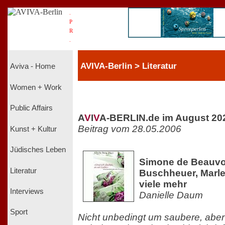
.
P
R
.
AVIVA-Berlin > Literatur
Aviva - Home
Women + Work
Public Affairs
A
V
I
V
A-BERLIN.de im August 20
Beitrag vom 28.05.2006
Kunst + Kultur
Jüdisches Leben
Simone de Beauvoi
Literatur
Buschheuer, Marle
viele mehr
Interviews
Danielle Daum
Sport
Nicht unbedingt um saubere, aber