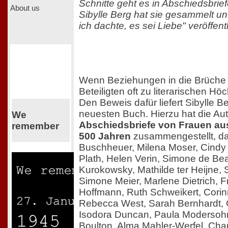
Schnitte geht es in Abschiedsbrie
About us
Sibylle Berg hat sie gesammelt u
ich dachte, es sei Liebe" veröffentl
Wenn Beziehungen in die Brüche 
Beteiligten oft zu literarischen Hö
Den Beweis dafür liefert Sibylle B
neuesten Buch. Hierzu hat die Aut
We
Abschiedsbriefe von Frauen a
remember
500 Jahren
zusammengestellt, da
Buschheuer, Milena Moser, Cindy
Plath, Helen Verin, Simone de Be
Kurokowsky, Mathilde ter Heijne, 
Simone Meier, Marlene Dietrich, F
Hoffmann, Ruth Schweikert, Cori
Rebecca West, Sarah Bernhardt,
Isodora Duncan, Paula Modersoh
Boulton, Alma Mahler-Werfel, Charl