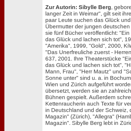
Zur Autorin: Sibylle Berg
, gebore
langer Zeit in Weimar", gilt seit 
paar Leute suchen das Glück und l
Übermutter der jungen deutschen L
sie fünf Bücher veröffentlicht: "E
das Glück und lachen sich tot", 19
"Amerika", 1999, "Gold", 2000, Ki
"Das Unerfreuliche zuerst - Herre
637, 2001. Ihre Theaterstücke "E
das Glück und lachen sich tot", "
Mann, Frau", "Herr Mautz" und "S
Sonne unter" sind u. a. in Bochum
Wien und Zürich aufgeführt worde
übersetzt, werden sie an zahlrei
Bühnen gespielt. Außerdem schrei
Kettenraucherin auch Texte für v
in Deutschland und der Schweiz, 
Magazin" (Zürich), "Allegra" (Ham
Magazin". Sibylle Berg lebt in Züri