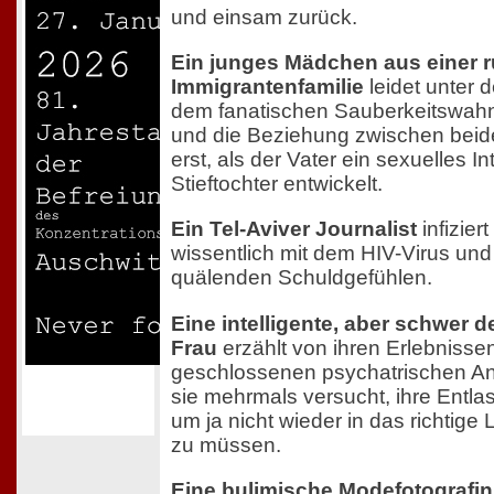
und einsam zurück.
Ein junges Mädchen aus einer 
Immigrantenfamilie
leidet unter d
dem fanatischen Sauberkeitswahn 
und die Beziehung zwischen beide
erst, als der Vater ein sexuelles I
Stieftochter entwickelt.
Ein Tel-Aviver Journalist
infizier
wissentlich mit dem HIV-Virus und l
quälenden Schuldgefühlen.
Eine intelligente, aber schwer 
Frau
erzählt von ihren Erlebnissen
geschlossenen psychatrischen An
sie mehrmals versucht, ihre Entla
um ja nicht wieder in das richtig
zu müssen.
Eine bulimische Modefotografin