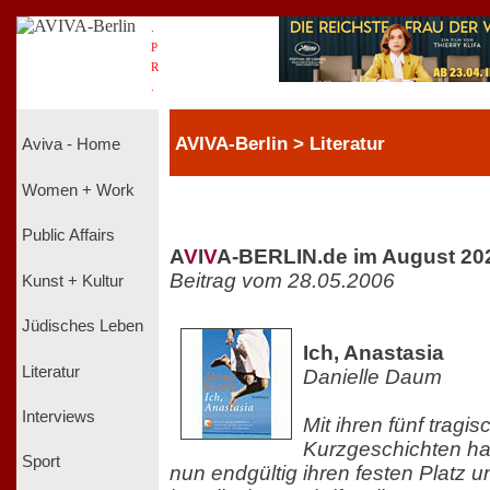
.
P
R
.
AVIVA-Berlin > Literatur
Aviva - Home
Women + Work
Public Affairs
A
V
I
V
A-BERLIN.de im August 20
Beitrag vom 28.05.2006
Kunst + Kultur
Jüdisches Leben
Ich, Anastasia
Literatur
Danielle Daum
Interviews
Mit ihren fünf trag
Kurzgeschichten hat
Sport
nun endgültig ihren festen Platz u