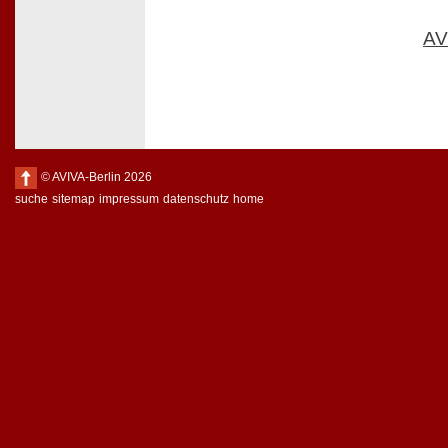
AV
© AVIVA-Berlin 2026
suche
sitemap
impressum
datenschutz
home