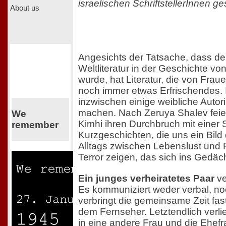
israelischen SchriftstellerInnen ge
About us
Angesichts der Tatsache, dass der
Weltliteratur in der Geschichte 
wurde, hat Literatur, die von Frau
noch immer etwas Erfrischendes. In
inzwischen einige weibliche Autor
machen. Nach Zeruya Shalev feie
We
Kimhi ihren Durchbruch mit eine
remember
Kurzgeschichten, die uns ein Bild
Alltags zwischen Lebenslust und F
Terror zeigen, das sich ins Gedäch
Ein junges verheiratetes Paar
ve
Es kommuniziert weder verbal, no
verbringt die gemeinsame Zeit fast
dem Fernseher. Letztendlich verl
in eine andere Frau und die Ehefr