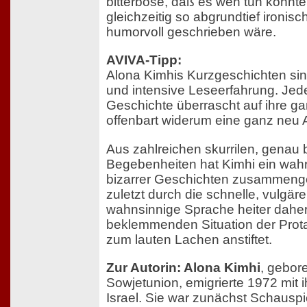
bitterböse, daß es weh tun könnte
gleichzeitig so abgrundtief ironisch
humorvoll geschrieben wäre.
AVIVA-Tipp:
Alona Kimhis Kurzgeschichten sin
und intensive Leseerfahrung. Jed
Geschichte überrascht auf ihre g
offenbart widerum eine ganz neu A
Aus zahlreichen skurrilen, genau
Begebenheiten hat Kimhi ein wah
bizarrer Geschichten zusammenge
zuletzt durch die schnelle, vulgä
wahnsinnige Sprache heiter daher
beklemmenden Situation der Prota
zum lauten Lachen anstiftet.
Zur Autorin: Alona Kimhi
, gebor
Sowjetunion, emigrierte 1972 mit i
Israel. Sie war zunächst Schauspiel