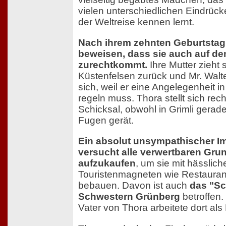
vielen unterschiedlichen Eindrück
der Weltreise kennen lernt.
Nach ihrem zehnten Geburtstag
beweisen, dass sie auch auf d
zurechtkommt.
Ihre Mutter zieht 
Küstenfelsen zurück und Mr. Walt
sich, weil er eine Angelegenheit i
regeln muss. Thora stellt sich r
Schicksal, obwohl in Grimli gerad
Fugen gerät.
Ein absolut unsympathischer 
versucht alle verwertbaren Gru
aufzukaufen
, um sie mit hässlich
Touristenmagneten wie Restauran
bebauen. Davon ist auch
das "Sc
Schwestern Grünberg
betroffen.
Vater von Thora arbeitete dort als 