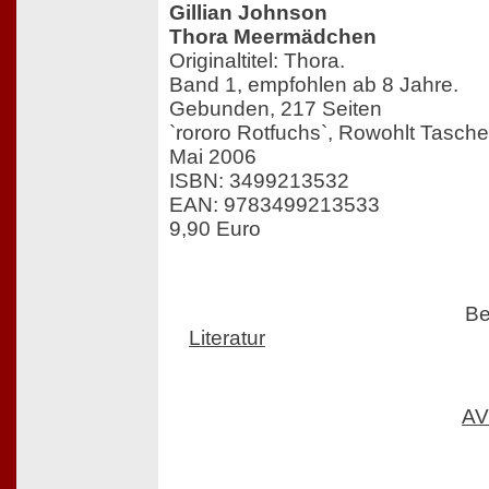
Gillian Johnson
Thora Meermädchen
Originaltitel: Thora.
Band 1, empfohlen ab 8 Jahre.
Gebunden, 217 Seiten
`rororo Rotfuchs`, Rowohlt Tasch
Mai 2006
ISBN: 3499213532
EAN: 9783499213533
9,90 Euro
Be
Literatur
AV