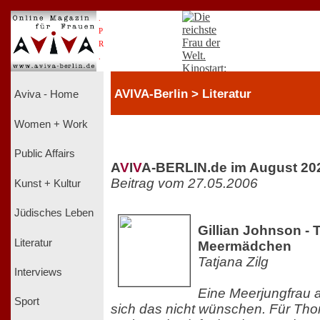
.
P
R
.
AVIVA-Berlin > Literatur
Aviva - Home
Women + Work
Public Affairs
A
V
I
V
A-BERLIN.de im August 20
Beitrag vom 27.05.2006
Kunst + Kultur
Jüdisches Leben
Gillian Johnson - 
Literatur
Meermädchen
Tatjana Zilg
Interviews
Eine Meerjungfrau a
Sport
sich das nicht wünschen. Für Thora