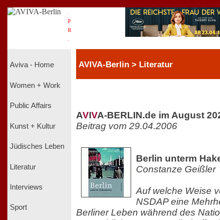
.
P
R
.
AVIVA-Berlin > Literatur
Aviva - Home
Women + Work
Public Affairs
A
V
I
V
A-BERLIN.de im August 20
Beitrag vom 29.04.2006
Kunst + Kultur
Jüdisches Leben
Berlin unterm Hak
Literatur
Constanze Geißler
Interviews
Auf welche Weise ve
NSDAP eine Mehrhe
Sport
Berliner Leben während des Natio