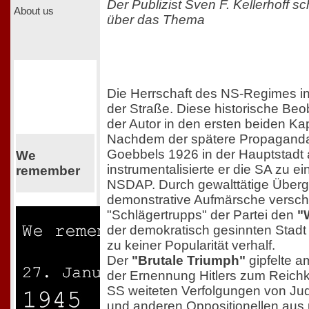
Der Publizist Sven F. Kellerhoff s
About us
über das Thema
Die Herrschaft des NS-Regimes in
der Straße. Diese historische Beo
der Autor in den ersten beiden Ka
Nachdem der spätere Propaganda
Goebbels 1926 in der Hauptstad
We
instrumentalisierte er die SA zu e
remember
NSDAP. Durch gewalttätige Übergr
demonstrative Aufmärsche verscha
"Schlägertrupps" der Partei den
"
der demokratisch gesinnten Stadt
zu keiner Popularität verhalf.
Der
"Brutale Triumph"
gipfelte a
der Ernennung Hitlers zum Reichk
SS weiteten Verfolgungen von J
und anderen Oppositionellen aus