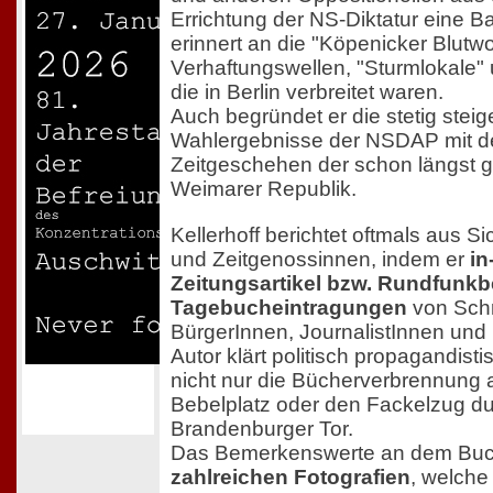
Errichtung der NS-Diktatur eine Ba
erinnert an die "Köpenicker Blutw
Verhaftungswellen, "Sturmlokale" 
die in Berlin verbreitet waren.
Auch begründet er die stetig stei
Wahlergebnisse der NSDAP mit d
Zeitgeschehen der schon längst g
Weimarer Republik.
Kellerhoff berichtet oftmals aus S
und Zeitgenossinnen, indem er
in
Zeitungsartikel bzw. Rundfunkb
Tagebucheintragungen
von Schri
BürgerInnen, JournalistInnen und Po
Autor klärt politisch propagandisti
nicht nur die Bücherverbrennung 
Bebelplatz oder den Fackelzug d
Brandenburger Tor.
Das Bemerkenswerte an dem Buch
zahlreichen Fotografien
, welch