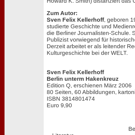
Howard K. Smith) distanziert das
Zum Autor:
Sven Felix Kellerhoff
, geboren 19
studierte Geschichte und Medienr
die Berliner Journalisten-Schule. S
Publizist vorwiegend für historisc
Derzeit arbeitet er als leitender R
Kulturgeschichte bei der WELT.
Sven Felix Kellerhoff
Berlin unterm Hakenkreuz
Edition Q, erschienen März 2006
80 Seiten, 60 Abbildungen, kartoni
ISBN 3814801474
Euro 9,90
Be