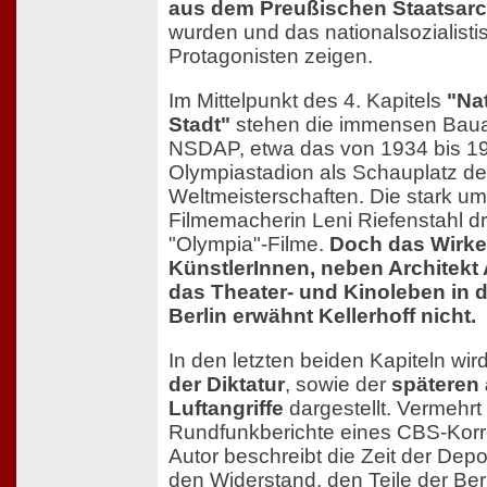
aus dem Preußischen Staatsarch
wurden und das nationalsozialisti
Protagonisten zeigen.
Im Mittelpunkt des 4. Kapitels
"Nat
Stadt"
stehen die immensen Bauak
NSDAP, etwa das von 1934 bis 
Olympiastadion als Schauplatz de
Weltmeisterschaften. Die stark ums
Filmemacherin Leni Riefenstahl dr
"Olympia"-Filme.
Doch das Wirk
KünstlerInnen, neben Architekt 
das Theater- und Kinoleben in d
Berlin erwähnt Kellerhoff nicht.
In den letzten beiden Kapiteln wi
der Diktatur
, sowie der
späteren a
Luftangriffe
dargestellt. Vermehrt 
Rundfunkberichte eines CBS-Kor
Autor beschreibt die Zeit der Dep
den Widerstand, den Teile der Ber