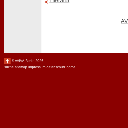
Literatur
AV
© AVIVA-Berlin 2026
suche
sitemap
impressum
datenschutz
home