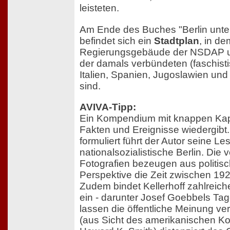
leisteten.
Am Ende des Buches "Berlin unt
befindet sich ein
Stadtplan
, in de
Regierungsgebäude der NSDAP un
der damals verbündeten (faschis
Italien, Spanien, Jugoslawien un
sind.
AVIVA-Tipp:
Ein Kompendium mit knappen Kapi
Fakten und Ereignisse wiedergibt.
formuliert führt der Autor seine L
nationalsozialistische Berlin. Die v
Fotografien bezeugen aus politisc
Perspektive die Zeit zwischen 19
Zudem bindet Kellerhoff zahlreich
ein - darunter Josef Goebbels Ta
lassen die öffentliche Meinung ver
(aus Sicht des amerikanischen K