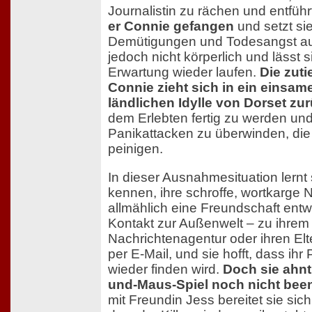
Journalistin zu rächen und entführ
er Connie gefangen
und setzt si
Demütigungen und Todesangst aus.
jedoch nicht körperlich und lässt 
Erwartung wieder laufen.
Die zuti
Connie zieht sich in ein einsam
ländlichen Idylle von Dorset zur
dem Erlebten fertig zu werden und 
Panikattacken zu überwinden, die
peinigen.
In dieser Ausnahmesituation lernt
kennen, ihre schroffe, wortkarge 
allmählich eine Freundschaft entwi
Kontakt zur Außenwelt – zu ihrem
Nachrichtenagentur oder ihren Elt
per E-Mail, und sie hofft, dass ihr 
wieder finden wird.
Doch sie ahnt
und-Maus-Spiel noch nicht beend
mit Freundin Jess bereitet sie sic