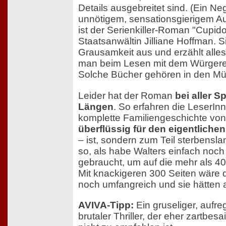
Details ausgebreitet sind. (Ein Ne
unnötigem, sensationsgierigem A
ist der Serienkiller-Roman "Cupid
Staatsanwältin Jilliane Hoffman. S
Grausamkeit aus und erzählt alles s
man beim Lesen mit dem Würgere
Solche Bücher gehören in den Müll
Leider hat der Roman
bei aller 
Längen
. So erfahren die LeserIn
komplette Familiengeschichte von
überflüssig für den eigentlichen
– ist, sondern zum Teil sterbenslan
so, als habe Walters einfach noch 
gebraucht, um auf die mehr als 4
Mit knackigeren 300 Seiten wäre d
noch umfangreich und sie hätten a
AVIVA-Tipp:
Ein gruseliger, aufre
brutaler Thriller, der eher zartbes