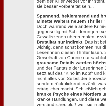
dem der Killer wieder vor ihr steh
sie besser vorbereitet sein...
Spannend, beklemmend und brut
Minette Walters neuem Thriller 
Doch während viele andere Krimi-
gegenseitig mit Schilderungen ex
Gewaltszenen übertrumpfen,
erzä
Brutalität nur indirekt
. Das ist be
wichtig, denn sonst könnten nur 
LeserInnen diesen Thriller lesen. 
Geiselhaft von Connie nur sachlich
grausame Details werden höch
und der Fantasie der LeserInnen 
setzt auf das "Kino im Kopf" und 
nicht alles vor. Selbst der Showdow
sondern rückblickend erzählt, wa
erträglicher macht. Schließlich ge
kranke Psyche eines Mörders
u
kranke Handlungen, und diese we
verständlicher, bloß weil sie in all