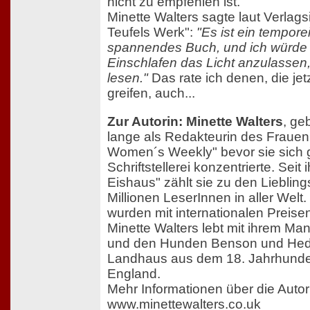
nicht zu empfehlen ist.
Minette Walters sagte laut Verlag
Teufels Werk":
"Es ist ein tempor
spannendes Buch, und ich würde 
Einschlafen das Licht anzulassen,
lesen."
Das rate ich denen, die je
greifen, auch...
Zur Autorin: Minette Walters
, ge
lange als Redakteurin des Frauen
Women´s Weekly" bevor sie sich 
Schriftstellerei konzentrierte. Seit
Eishaus" zählt sie zu den Lieblin
Millionen LeserInnen in aller Welt
wurden mit internationalen Preise
Minette Walters lebt mit ihrem M
und den Hunden Benson und Hed
Landhaus aus dem 18. Jahrhunder
England.
Mehr Informationen über die Autor
www.minettewalters.co.uk