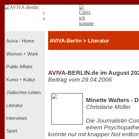
.
P
R
.
AVIVA-Berlin > Literatur
Aviva - Home
Women + Work
Public Affairs
A
V
I
V
A-BERLIN.de im August 20
Beitrag vom 29.04.2006
Kunst + Kultur
Jüdisches Leben
Minette Walters - 
Literatur
Christiane Müller
Interviews
Die Journalistin Co
einem Psychopathe
Sport
konnte nur mit knapper Not entk