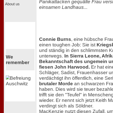
Panikattacken gequälte Frau verst
About us
einsamen Landhaus...
Connie Burns
, eine hübsche Frau
einen toughen Job: Sie ist
Kriegs
und ständig in den schlimmsten K
unterwegs.
In Sierra Leone, Afri
We
Bekanntschaft des ungemein u
remember
fiesen John Harwood.
Er hat ein
Schläger, Sadist, Frauenhasser u
verdächtigt ihn öffentlich, eine S
brutaler Morde
an schwarzen Fr
haben. Dies wird sie teuer bezahl
trifft sie den "Teufel" in Menschen
wieder. Er nennt sich jetzt Keith
verdingt sich als Söldner.
MacKenzie nutzt diesen Zufall, um