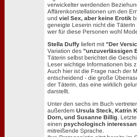
verwickelter werdenden Beziehun
Affärenkonstellationen um den Er
und
viel Sex, aber keine Erotik
bi
geneigte Leserin nicht die TäterIn
wer für diese Personen wohl Model
Stella Duffy
liefert mit
"Der Vers
Variation des
"unzuverlässigen E
Täterin selbst berichtet die Gesch
Leser wichtige Informationen bis 
Auch hier ist die Frage nach der M
entscheidend - die große Überras
der Täterin, das eine wirklich gel
darstellt.
Unter den sechs im Buch vertrete
außerdem
Ursula Steck, Katrin 
Dorn, und Susanne Billig
. Letzt
einen
psychologisch interessan
mitreißende Sprache.