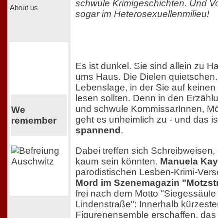
schwule Krimigeschichten. Und Vors
About us
sogar im Heterosexuellenmilieu!
Es ist dunkel. Sie sind allein zu H
ums Haus. Die Dielen quietschen..
Lebenslage, in der Sie auf keinen
lesen sollten. Denn in den Erzähl
und schwule KommissarInnen, Mö
We
geht es unheimlich zu - und das i
remember
spannend
.
Dabei treffen sich Schreibweisen, 
kaum sein könnten.
Manuela Kay
parodistischen Lesben-Krimi-Versc
Mord im Szenemagazin "Motzst
frei nach dem Motto "Siegessäule
Lindenstraße": Innerhalb kürzester 
Figurenensemble erschaffen, das 