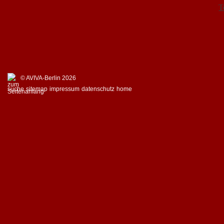
T
© AVIVA-Berlin 2026
suche
sitemap
impressum
datenschutz
home