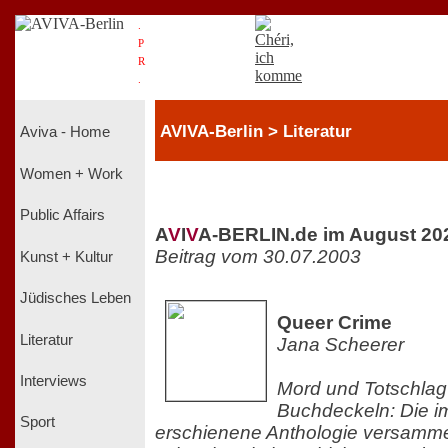
.
P
R
.
AVIVA-Berlin > Literatur
Aviva - Home
Women + Work
Public Affairs
A
V
I
V
A-BERLIN.de im August 20
Beitrag vom 30.07.2003
Kunst + Kultur
Jüdisches Leben
Queer Crime
Literatur
Jana Scheerer
Interviews
Mord und Totschlag
Buchdeckeln: Die i
Sport
erschienene Anthologie versammel