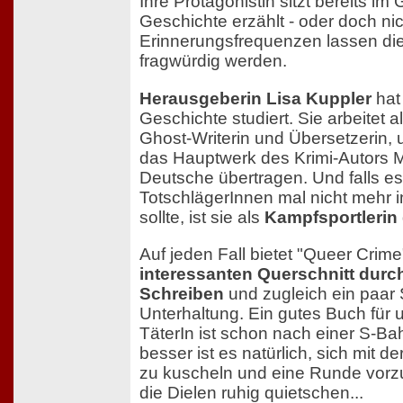
Ihre Protagonistin sitzt bereits im 
Geschichte erzählt - oder doch ni
Erinnerungsfrequenzen lassen die
fragwürdig werden.
Herausgeberin Lisa Kuppler
hat
Geschichte studiert. Sie arbeitet al
Ghost-Writerin und Übersetzerin, 
das Hauptwerk des Krimi-Autors M
Deutsche übertragen. Und falls e
TotschlägerInnen mal nicht mehr 
sollte, ist sie als
Kampfsportlerin
Auf jeden Fall bietet "Queer Crime
interessanten Querschnitt durc
Schreiben
und zugleich ein paa
Unterhaltung. Ein gutes Buch für 
TäterIn ist schon nach einer S-Bah
besser ist es natürlich, sich mit d
zu kuscheln und eine Runde vor
die Dielen ruhig quietschen...