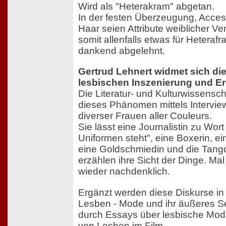
Wird als "Heterakram" abgetan.
In der festen Überzeugung, Acces
Haar seien Attribute weiblicher V
somit allenfalls etwas für Heterafra
dankend abgelehnt.
Gertrud Lehnert widmet sich di
lesbischen Inszenierung und Er
Die Literatur- und Kulturwissenscha
dieses Phänomen mittels Interview
diverser Frauen aller Couleurs.
Sie lässt eine Journalistin zu Wor
Uniformen steht", eine Boxerin, e
eine Goldschmiedin und die Tang
erzählen ihre Sicht der Dinge. Ma
wieder nachdenklich.
Ergänzt werden diese Diskurse in
Lesben - Mode und ihr äußeres Sel
durch Essays über lesbische Mode
von Lesben im Film.