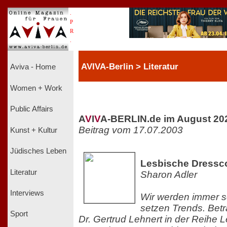
.
P
R
.
AVIVA-Berlin > Literatur
Aviva - Home
Women + Work
Public Affairs
A
V
I
V
A-BERLIN.de im August 20
Beitrag vom 17.07.2003
Kunst + Kultur
Jüdisches Leben
Lesbische Dressc
Literatur
Sharon Adler
Interviews
Wir werden immer s
setzen Trends. Betr
Sport
Dr. Gertrud Lehnert in der Reihe 