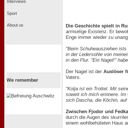
Interviews
Sport
About us
Die Geschichte spielt in R
armselige Existenz. Er bewoh
Enge immer wieder zu unang
"Beim Schuheausziehen ists p
in der Ledersohle von meine
in den Flur. "Ein Nagel!" habe
Der Nagel ist der
Auslöser f
Vaters.
We remember
"Kolja ist ein Trottel. Mit s
soweit ich mich erinnere. Im
sich Dascha, die Köchin, auf
Zwischen Fjodor und Fedka
durch die Augen des skurrile
einem wohlbehüteten Haus a