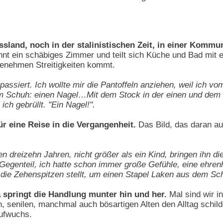
ussland, noch in der stalinistischen Zeit, in einer Kom
nt ein schäbiges Zimmer und teilt sich Küche und Bad mit e
enehmen Streitigkeiten kommt.
assiert. Ich wollte mir die Pantoffeln anziehen, weil ich vo
m Schuh: einen Nagel…Mit dem Stock in der einen und dem d
 ich gebrüllt. "Ein Nagel!".
ür eine Reise in die Vergangenheit.
Das Bild, das daran a
einen dreizehn Jahren, nicht größer als ein Kind, bringen ihn 
 Gegenteil, ich hatte schon immer große Gefühle, eine ehr
 die Zehenspitzen stellt, um einen Stapel Laken aus dem Sc
 springt die Handlung munter hin und her.
Mal sind wir 
n, senilen, manchmal auch bösartigen Alten den Alltag schild
ufwuchs.