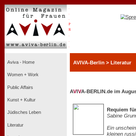
.
.
.
P
R
.
.
.
AVIVA-Berlin > Literatur
Aviva - Home
Women + Work
Public Affairs
A
V
I
V
A-BERLIN.de im Augus
Kunst + Kultur
Requiem für
Jüdisches Leben
Sabine Grun
Literatur
Ein unschein
kleinen russ