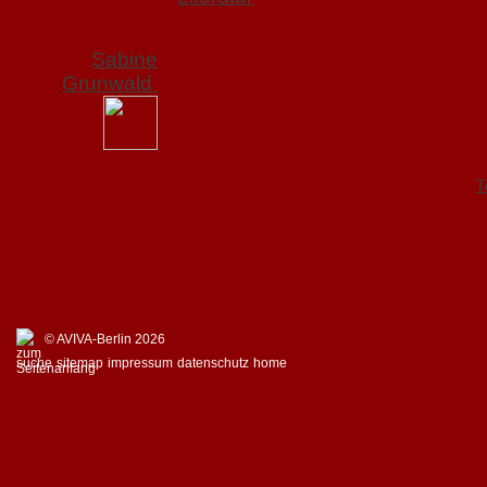
Sabine
Grunwald
T
© AVIVA-Berlin 2026
suche
sitemap
impressum
datenschutz
home