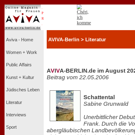
.
P
R
.
AVIVA-Berlin > Literatur
Aviva - Home
Women + Work
Public Affairs
A
V
I
V
A-BERLIN.de im August 20
Beitrag vom 22.05.2006
Kunst + Kultur
Jüdisches Leben
Schattental
Literatur
Sabine Grunwald
Interviews
Unerbittlicher Debu
Frank. Durch die Vor
Sport
abergläubischen Landbevölkerung