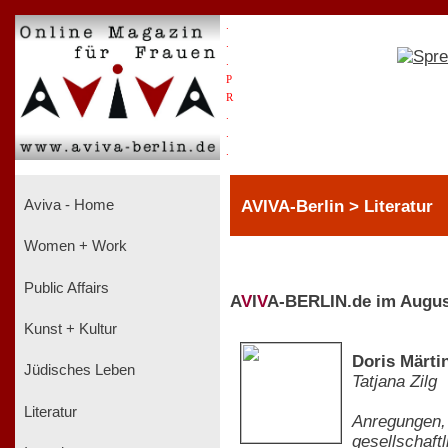
.
.
.
P
R
.
.
.
AVIVA-Berlin > Literatur
Aviva - Home
Women + Work
Public Affairs
A
V
I
V
A-BERLIN.de im Augus
Kunst + Kultur
Doris Märti
Jüdisches Leben
Tatjana Zilg
Literatur
Anregungen, 
gesellschaf