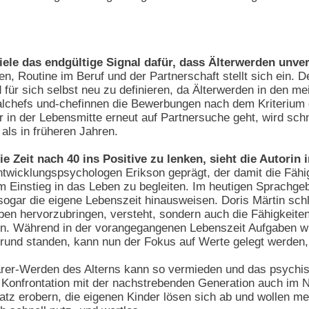
viele das endgültige Signal dafür, dass Älterwerden unve
n, Routine im Beruf und der Partnerschaft stellt sich ein. 
für sich selbst neu zu definieren, da Älterwerden in den m
nalchefs und-chefinnen die Bewerbungen nach dem Kriterium
r in der Lebensmitte erneut auf Partnersuche geht, wird sch
 als in früheren Jahren.
e Zeit nach 40 ins Positive zu lenken, sieht die Autorin 
twicklungspsychologen Erikson geprägt, der damit die Fähig
 Einstieg in das Leben zu begleiten. Im heutigen Sprachgebra
sogar die eigene Lebenszeit hinausweisen. Doris Märtin schl
ben hervorzubringen, versteht, sondern auch die Fähigkeit
. Während in der vorangegangenen Lebenszeit Aufgaben wie
rund standen, kann nun der Fokus auf Werte gelegt werden,
arer-Werden des Alterns kann so vermieden und das psychi
ie Konfrontation mit der nachstrebenden Generation auch im 
atz erobern, die eigenen Kinder lösen sich ab und wollen me