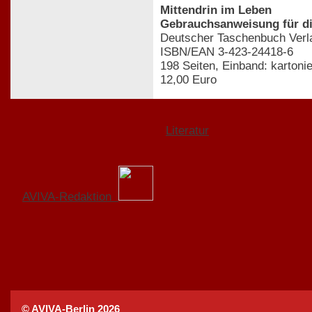
Mittendrin im Leben
Gebrauchsanweisung für di
Deutscher Taschenbuch Verl
ISBN/EAN 3-423-24418-6
198 Seiten, Einband: kartonie
12,00 Euro
Literatur
AVIVA-Redaktion
© AVIVA-Berlin 2026