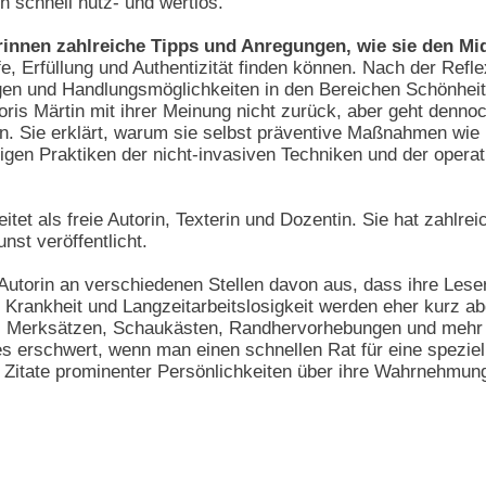
ch schnell nutz- und wertlos.
erinnen zahlreiche Tipps und Anregungen, wie sie den Mi
 Erfüllung und Authentizität finden können. Nach der Refle
gen und Handlungsmöglichkeiten in den Bereichen Schönheit
Doris Märtin mit ihrer Meinung nicht zurück, aber geht denno
. Sie erklärt, warum sie selbst präventive Maßnahmen wie
igen Praktiken der nicht-invasiven Techniken und der operat
eitet als freie Autorin, Texterin und Dozentin. Sie hat zahlr
st veröffentlicht.
 Autorin an verschiedenen Stellen davon aus, dass ihre Leser
 Krankheit und Langzeitarbeitslosigkeit werden eher kurz 
n, Merksätzen, Schaukästen, Randhervorhebungen und mehr C
es erschwert, wenn man einen schnellen Rat für eine speziell
e Zitate prominenter Persönlichkeiten über ihre Wahrnehmun