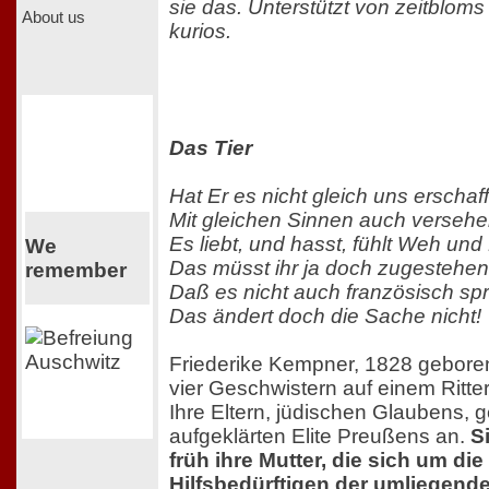
sie das. Unterstützt von zeitblom
About us
kurios.
Das Tier
Hat Er es nicht gleich uns erschaf
Mit gleichen Sinnen auch verseh
Es liebt, und hasst, fühlt Weh und
We
Das müsst ihr ja doch zugestehen
remember
Daß es nicht auch französisch spr
Das ändert doch die Sache nicht!
Friederike Kempner, 1828 geboren
vier Geschwistern auf einem Ritter
Ihre Eltern, jüdischen Glaubens, 
aufgeklärten Elite Preußens an.
S
früh ihre Mutter, die sich um di
Hilfsbedürftigen der umliegend