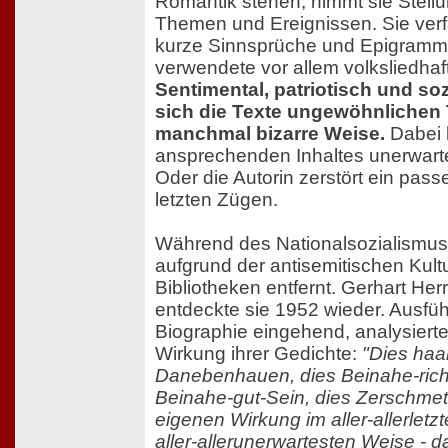
Romantik stehen, nimmt sie Stellu
Themen und Ereignissen. Sie verf
kurze Sinnsprüche und Epigramm
verwendete vor allem volksliedha
Sentimental, patriotisch und so
sich die Texte ungewöhnlichen
manchmal bizarre Weise.
Dabei 
ansprechenden Inhaltes unerwarte
Oder die Autorin zerstört ein pass
letzten Zügen.
Während des Nationalsozialismus
aufgrund der antisemitischen Kultu
Bibliotheken entfernt. Gerhart He
entdeckte sie 1952 wieder. Ausführ
Biographie eingehend, analysierte
Wirkung ihrer Gedichte:
"Dies haa
Danebenhauen, dies Beinahe-richt
Beinahe-gut-Sein, dies Zerschmet
eigenen Wirkung im aller-allerletz
aller-allerunerwartesten Weise - das