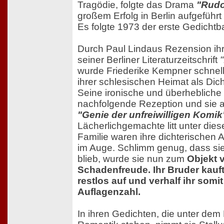
Tragödie, folgte das Drama
"Rudol
großem Erfolg in Berlin aufgeführt
Es folgte 1973 der erste Gedichtb
Durch Paul Lindaus Rezension ih
seiner Berliner Literaturzeitschrift
wurde Friederike Kempner schnel
ihrer schlesischen Heimat als Dic
Seine ironische und überhebliche K
nachfolgende Rezeption und sie 
"Genie der unfreiwilligen Komik
Lächerlichgemachte litt unter die
Familie waren ihre dichterischen 
im Auge. Schlimm genug, dass sie 
blieb, wurde sie nun zum
Objekt 
Schadenfreude. Ihr Bruder kauf
restlos auf und verhalf ihr somi
Auflagenzahl.
In ihren Gedichten, die unter dem 