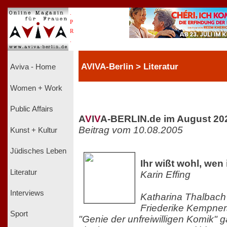
.
P
R
.
AVIVA-Berlin > Literatur
Aviva - Home
Women + Work
Public Affairs
A
V
I
V
A-BERLIN.de im August 20
Beitrag vom 10.08.2005
Kunst + Kultur
Jüdisches Leben
Ihr wißt wohl, wen
Literatur
Karin Effing
Interviews
Katharina Thalbach 
Friederike Kempners
Sport
"Genie der unfreiwilligen Komik" g