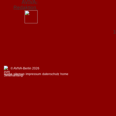
AVIVA-
Redaktion
T
© AVIVA-Berlin 2026
suche
sitemap
impressum
datenschutz
home