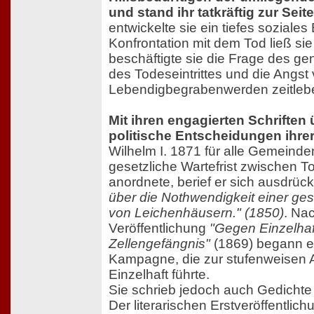
und stand ihr tatkräftig zur Seit
entwickelte sie ein tiefes soziale
Konfrontation mit dem Tod ließ sie
beschäftigte sie die Frage des g
des Todeseintrittes und die Angst
Lebendigbegrabenwerden zeitleb
Mit ihren engagierten Schriften 
politische Entscheidungen ihrer
Wilhelm I. 1871 für alle Gemeinde
gesetzliche Wartefrist zwischen 
anordnete, berief er sich ausdrück
über die Nothwendigkeit einer ges
von Leichenhäusern." (1850)
. Nac
Veröffentlichung
"Gegen Einzelhaf
Zellengefängnis"
(1869) begann e
Kampagne, die zur stufenweisen 
Einzelhaft führte.
Sie schrieb jedoch auch Gedichte
Der literarischen Erstveröffentlic