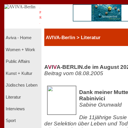
.
P
R
.
AVIVA-Berlin > Literatur
Aviva - Home
Women + Work
Public Affairs
A
V
I
V
A-BERLIN.de im August 20
Beitrag vom 08.08.2005
Kunst + Kultur
Jüdisches Leben
Dank meiner Mutt
Literatur
Rabinivici
Sabine Grunwald
Interviews
Die 11jährige Susie 
Sport
der Selektion über Leben und To