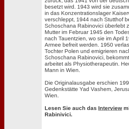
zurück, das 1941 von der deuts
besetzt wird. 1943 wird sie zusam
in das Konzentrationslager Kaiser
verschleppt, 1944 nach Stutthof b
Schoschana Rabinovici überlebt 
Mutter im Februar 1945 den Tode
nach Tauentzien, wo sie im April 
Armee befreit werden. 1950 verla
Tochter Polen und emigrieren nach 
Schoschana Rabinovici, bekommt
arbeitet als Physiotherapeutin. Heu
Mann in Wien.
Die Originalausgabe erschien 199
Gedenkstätte Yad Vashem, Jerusa
Wien.
Lesen Sie auch das
Interview
mi
Rabinivici.