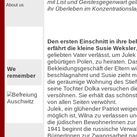
mit List und Geistesgegenwart geli
About us
ihr Überleben im Konzentrationsla
Den ersten Einschnitt in ihre be
erfährt die kleine Susie Weksler
geliebten Vater verlässt, um Jule
gebürtigen Polen, zu heiraten. Da
Bekleidungsgeschäft der Eltern w
We
beschlagnahmt und Susie zieht mit
remember
die geräumige Wohnung des Stiefv
seine Tochter Dolka versuchen die
versöhnen. Sie erhält das schöns
von allen Seiten verwöhnt.
Julek, ein glühender Patriot weiger
möglich ist, Wilna zu verlassen und
die jüdischen BewohnerInnen zur 
1941 beginnt die russische Verwal
BürgerInnen zur Zwangsarbeit nac