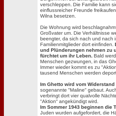
verschleppen. Die Familie kann si
einflussreicher Freunde freikaufe
Wilna besetzen.
Die Wohnung wird beschlagnahmt
Großvater um. Die Verhältnisse 
beengter, da sich nach und nach
Familienmitglieder dort einfinden.
und Plünderungen nehmen zu un
fürchtet um ihr Leben.
Bald werd
Menschen gezwungen, in das Ghe
Immer wieder kommt es zu "Aktio
tausend Menschen werden deporti
Im Ghetto wird vom Widerstand 
sogenannte "Maline" gebaut. Auch
verbringt dort vier qualvolle Nächt
"Aktion" angekündigt wird.
Im Sommer 1943 beginnen die T
Juden wurden aufgefordert, die H