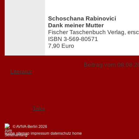
Schoschana Rabinovici
Dank meiner Mutter
Fischer Taschenbuch Verlag, ers
ISBN 3-569-80571
7,90 Euro
Beitrag vom 08.08.
Literatur
Teilen
© AVIVA-Berlin 2026
suche
sitemap
impressum
datenschutz
home