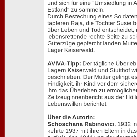
und sich für eine "Umsiedlung in A
Estland" zu sammeln.
Durch Bestechung eines Soldaten 
tapferen Raja, die Tochter Susie be
über Leben und Tod entscheidet, 
lebensrettende rechte Seite zu s
Güterzüge gepfercht landen Mutte
Lager Kaiserwald.
AVIVA-Tipp:
Der tägliche Überle
Lagern Kaiserwald und Stutthof wir
beschrieben. Der Mutter gelingt es
Findigkeit, ihr Kind vor dem siche
ihm das Überleben zu ermöglichen
Zeitzeuginnenbericht aus der Höll
Lebenswillen berichtet.
Über die Autorin:
Schoschana Rabinovici
, 1932 i
kehrte 1937 mit ihren Eltern in da