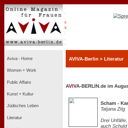
.
.
.
P
R
.
.
.
AVIVA-Berlin > Literatur
Aviva - Home
Women + Work
Public Affairs
A
V
I
V
A-BERLIN.de im Augus
Kunst + Kultur
Scham - Kar
Jüdisches Leben
Tatjana Zilg
Literatur
Drei Unfälle
auch Schuld 