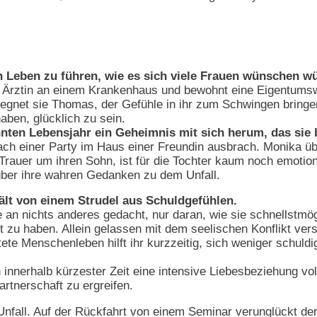
n Leben zu führen, wie es sich viele Frauen wünschen w
als Ärztin an einem Krankenhaus und bewohnt eine Eigentum
egnet sie Thomas, der Gefühle in ihr zum Schwingen bringen 
aben, glücklich zu sein.
ehnten Lebensjahr ein Geheimnis mit sich herum, das sie
ach einer Party im Haus einer Freundin ausbrach. Monika üb
er Trauer um ihren Sohn, ist für die Tochter kaum noch emot
über ihre wahren Gedanken zu dem Unfall.
ält von einem Strudel aus Schuldgefühlen.
e an nichts anderes gedacht, nur daran, wie sie schnellstmög
t zu haben. Allein gelassen mit dem seelischen Konflikt vers
tete Menschenleben hilft ihr kurzzeitig, sich weniger schuld
h innerhalb kürzester Zeit eine intensive Liebesbeziehung vol
artnerschaft zu ergreifen.
Unfall. Auf der Rückfahrt von einem Seminar verunglückt der