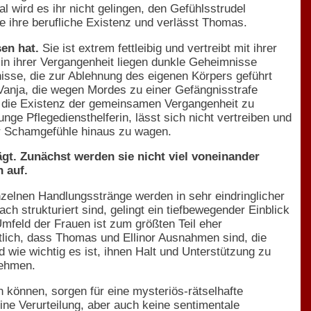
 wird es ihr nicht gelingen, den Gefühlsstrudel
ie ihre berufliche Existenz und verlässt Thomas.
sen hat.
Sie ist extrem fettleibig und vertreibt mit ihrer
in ihrer Vergangenheit liegen dunkle Geheimnisse
nisse, die zur Ablehnung des eigenen Körpers geführt
Vanja, die wegen Mordes zu einer Gefängnisstrafe
n, die Existenz der gemeinsamen Vergangenheit zu
unge Pflegediensthelferin, lässt sich nicht vertreiben und
er Schamgefühle hinaus zu wagen.
gt. Zunächst werden sie nicht viel voneinander
 auf.
inzelnen Handlungsstränge werden in sehr eindringlicher
ch strukturiert sind, gelingt ein tiefbewegender Einblick
Umfeld der Frauen ist zum größten Teil eher
tlich, dass Thomas und Ellinor Ausnahmen sind, die
wie wichtig es ist, ihnen Halt und Unterstützung zu
nehmen.
können, sorgen für eine mysteriös-rätselhafte
ine Verurteilung, aber auch keine sentimentale