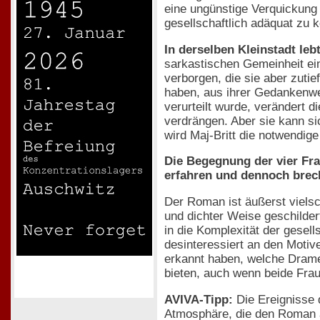
eine ungünstige Verquickung 
gesellschaftlich adäquat zu 
In derselben Kleinstadt leb
sarkastischen Gemeinheit ei
verborgen, die sie aber zuti
haben, aus ihrer Gedankenwel
verurteilt wurde, verändert 
verdrängen. Aber sie kann sic
wird Maj-Britt die notwendi
Die Begegnung der vier Fra
erfahren und dennoch brech
Der Roman ist äußerst vielsc
und dichter Weise geschildert
in die Komplexität der gesel
desinteressiert an den Motiv
erkannt haben, welche Dramen
bieten, auch wenn beide Frau
AVIVA-Tipp:
Die Ereignisse 
Atmosphäre, die den Roman au