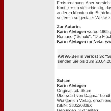
Freisprechung. Aber Vorsicht
Konflikte so vielschichtig, 
anderen könnten die Schicksa
selten in so genialer Weise 
Zur Autorin:
Karin Alvtegen
wurde 1965 ge
Romane ("Schuld", "Die Flücht
Karin Alvtegen im Netz:
ww
AVIVA-Berlin verlost 3x "
senden Sie bis zum 20.04.20
Scham
Karin Alvtegen
Originaltitel: Skam
Übersetzt von Dagmar Lendt
Wunderlich Verlag, erschien
ISBN: 380520809X
Gebunden, 350 Seiten