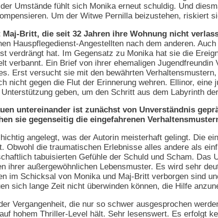
der Umstände fühlt sich Monika erneut schuldig. Und diesmal
kompensieren. Um der Witwe Pernilla beizustehen, riskiert s
t Maj-Britt, die seit 32 Jahren ihre Wohnung nicht verlas
nen Hauspflegedienst-Angestellten nach dem anderen. Auch 
efst verdrängt hat. Im Gegensatz zu Monika hat sie die Ereig
t verbannt. Ein Brief von ihrer ehemaligen Jugendfreundin 
dies. Erst versucht sie mit den bewährten Verhaltensmuster
h nicht gegen die Flut der Erinnerung wehren. Ellinor, eine j
ge Unterstützung geben, um den Schritt aus dem Labyrinth d
uen untereinander ist zunächst von Unverständnis geprä
en sie gegenseitig die eingefahrenen Verhaltensmustern
hichtig angelegt, was der Autorin meisterhaft gelingt. Die e
. Obwohl die traumatischen Erlebnisse alles andere als einfa
lschaftlich tabuisierten Gefühle der Schuld und Scham. Das 
en ihrer außergewöhnlichen Lebensmuster. Es wird sehr deu
 im Schicksal von Monika und Maj-Britt verborgen sind und 
en sich lange Zeit nicht überwinden können, die Hilfe anzu
der Vergangenheit, die nur so schwer ausgesprochen werden 
f hohem Thriller-Level hält. Sehr lesenswert. Es erfolgt ke