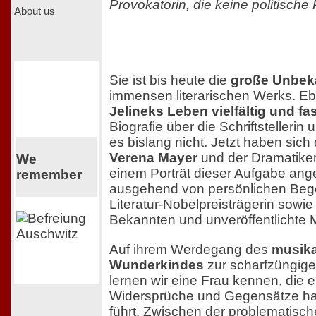
Provokatorin, die keine politische
About us
Sie ist bis heute die
große Unbek
immensen literarischen Werks. Eb
Jelineks Leben vielfältig und fa
Biografie über die Schriftstellerin
es bislang nicht. Jetzt haben sich 
Verena Mayer
und der Dramatike
We
einem Porträt dieser Aufgabe a
remember
ausgehend von persönlichen Beg
Literatur-Nobelpreisträgerin sowi
Bekannten und unveröffentlichte M
Auf ihrem Werdegang des
musika
Wunderkindes
zur scharfzüngig
lernen wir eine Frau kennen, die e
Widersprüche und Gegensätze hat
führt. Zwischen der problematisc