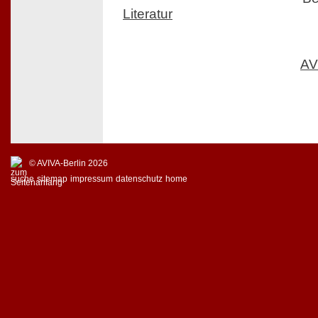
Literatur
AV
© AVIVA-Berlin 2026
suche
sitemap
impressum
datenschutz
home