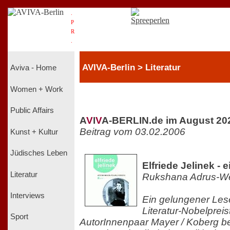
.
P
R
.
AVIVA-Berlin > Literatur
Aviva - Home
Women + Work
Public Affairs
A
V
I
V
A-BERLIN.de im August 20
Beitrag vom 03.02.2006
Kunst + Kultur
Jüdisches Leben
Elfriede Jelinek - e
Literatur
Rukshana Adrus-W
Interviews
Ein gelungener Les
Literatur-Nobelpreis
Sport
AutorInnenpaar Mayer / Koberg be