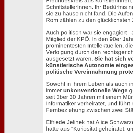
Freundeskreis aus KünstlerInnen,
SchriftstellerInnen. Ihr Bedürfnis 
sie zu hause nicht fand. Die Aufent
Rom zählen zu den glücklichsten 
Auch politisch war sie engagiert -
Mitglied der KPÖ. In den 90er Jah
prominentesten Intellektuellen, d
Verfolgung durch den rechtsgeric
ausgesetzt waren.
Sie hat sich v
künstlerische Autonomie einges
politische Vereinnahmung protes
Sowohl in ihrem Leben als auch in
immer
unkonventionelle Wege
g
seit über 30 Jahren mit einem M
Informatiker verheiratet, und führ
Fernbeziehung zwischen zwei Stä
Elfriede Jelinek hat Alice Schwarze
hätte aus "Kuriosität geheiratet, 