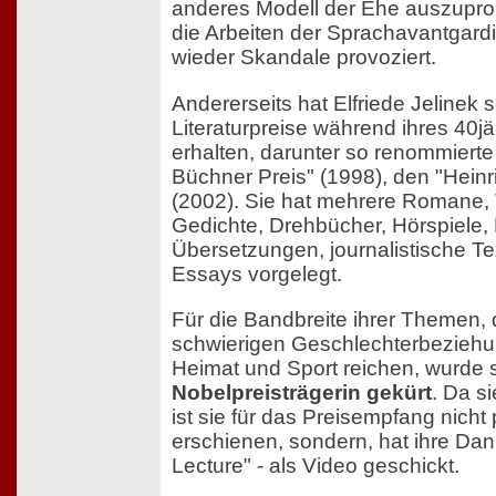
anderes Modell der Ehe auszupro
die Arbeiten der Sprachavantgard
wieder Skandale provoziert.
Andererseits hat Elfriede Jelinek s
Literaturpreise während ihres 40j
erhalten, darunter so renommiert
Büchner Preis" (1998), den "Heinr
(2002). Sie hat mehrere Romane, 
Gedichte, Drehbücher, Hörspiele, L
Übersetzungen, journalistische Te
Essays vorgelegt.
Für die Bandbreite ihrer Themen, 
schwierigen Geschlechterbeziehung
Heimat und Sport reichen, wurde 
Nobelpreisträgerin gekürt
. Da si
ist sie für das Preisempfang nicht
erschienen, sondern, hat ihre Da
Lecture" - als Video geschickt.