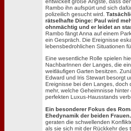
entwickelt große Ängste, dass der 
Rambo ihn aufspürt und sich dafür
polizeilich gesucht wird.
Tatsächl
rätselhafte Dinge: Paul wird me
ohnmächtig und er leidet an st
Rambo fängt Anna auf einem Parkp
ein Gespräch. Die Ereignisse eska
lebensbedrohlichen Situationen für 
Eine wesentliche Rolle spielen hie
NachbarInnen der Langes, die eine 
weitläufigen Garten besitzen. Zu
Edward und Iris Stewart besorgt u
Ereignisse bei den Langes, doch 
mehr, welche Geheimnisse hinter
perfekten Luxus-Hausstands verb
Ein besonderer Fokus des Roman
Ehedynamik der beiden Frauen.
geraten die schwellenden Konflikt
als sie sich mit der Rückkehr des 